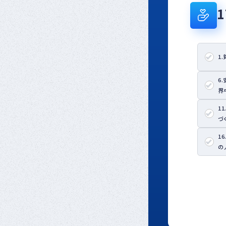
1
6
界
1
づ
1
の