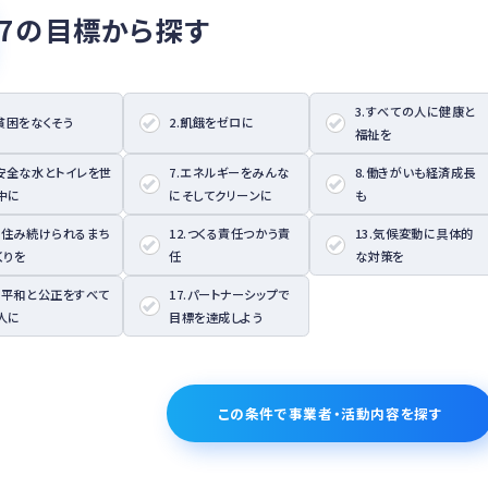
17の目標から探す
3.すべての人に健康と
.貧困をなくそう
2.飢餓をゼロに
福祉を
.安全な水とトイレを世
7.エネルギーをみんな
8.働きがいも経済成長
中に
にそしてクリーンに
も
1.住み続けられるまち
12.つくる責任つかう責
13.気候変動に具体的
くりを
任
な対策を
6.平和と公正をすべて
17.パートナーシップで
人に
目標を達成しよう
この条件で事業者・活動内容を探す