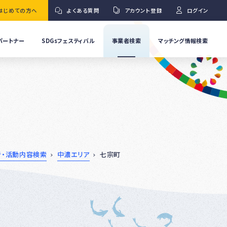
はじめての方へ
よくある質問
アカウント登録
ログイン
パートナー
SDGsフェスティバル
事業者検索
マッチング情報検索
流
事
業
」
者
Ｇ
の
取
り
ワ
組
み
紹
者・活動内容検索
中濃エリア
七宗町
介
事
Ｇ
業
者
の
イ