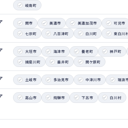
岐南町
ア
関市
美濃市
美濃加茂市
可児市
七宗町
八百津町
白川町
東白川
ア
大垣市
海津市
養老町
神戸町
揖斐川町
垂井町
関ケ原町
ア
土岐市
多治見市
中津川市
瑞浪
ア
高山市
飛騨市
下呂市
白川村