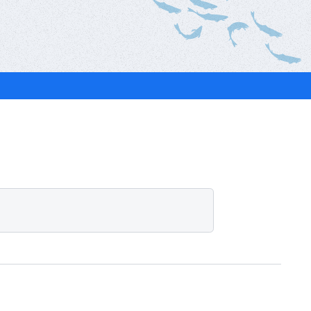
ベ
ン
ト
・
募
集
案
内
な
ど