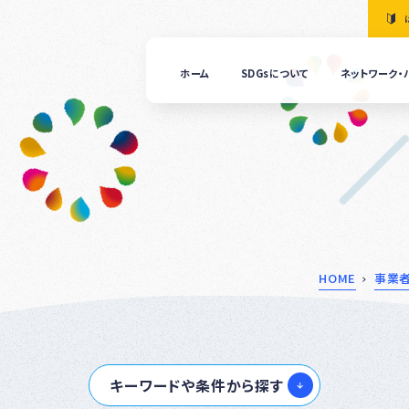
ホーム
SDGsについて
ネットワーク・
「清
の国
ぎふ
ＳＤ
ｓ推
進ネ
ット
ーク
につ
HOME
事業
いて
ぎふ
ＳＤ
ｓ推
キーワードや条件から探す
進パ
ート