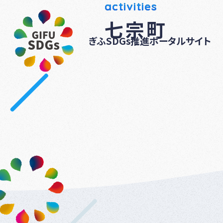
activities
七宗町
ぎふSDGs推進ポータルサイト