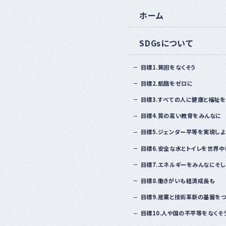
ホーム
SDGsについて
目標1.貧困をなくそう
目標2.飢餓をゼロに
目標3.すべての人に健康と福祉を
目標4.質の高い教育をみんなに
目標5.ジェンダー平等を実現しよ
目標6.安全な水とトイレを世界中
目標7.エネルギーをみんなにそ
目標8.働きがいも経済成長も
目標9.産業と技術革新の基盤をつ
目標10.人や国の不平等をなくそ