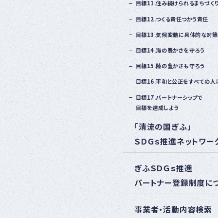
目標11.住み続けられるまちづく
目標12.つくる責任つかう責任
目標13.気候変動に具体的な対
目標14.海の豊かさを守ろう
目標15.陸の豊かさも守ろう
目標16.平和と公正をすべての人
目標17.パートナーシップで
目標を達成しよう
「清流の国ぎふ」
ＳＤＧｓ推進ネットワー
ぎふＳＤＧｓ推進
パートナー登録制度に
事業者・活動内容検索