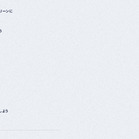
リーンに
う
しよう