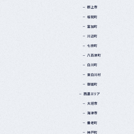
郡上市
坂祝町
富加町
川辺町
七宗町
八百津町
白川町
東白川村
御嵩町
西濃エリア
大垣市
海津市
養老町
神戸町