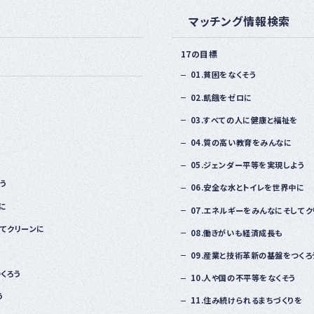
ナー
マッチング情報検索
登録
制度
につ
17の目標
いて
01.貧困をなくそう
02.飢餓をゼロに
03.すべての人に健康と福祉を
04.質の高い教育をみんなに
05.ジェンダー平等を実現しよう
う
06.安全な水とトイレを世界中に
に
07.エネルギーをみんなにそしてク
してクリーンに
08.働きがいも経済成長も
09.産業と技術革新の基盤をつくろ
くろう
10.人や国の不平等をなくそう
う
11.住み続けられるまちづくりを