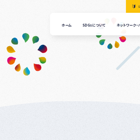
ホーム
SDGsについて
ネットワーク・
「清
の国
ぎふ
ＳＤ
ｓ推
進ネ
ット
ーク
につ
いて
ぎふ
ＳＤ
ｓ推
進パ
ート