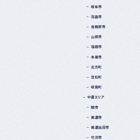
岐阜市
羽島市
各務原市
山県市
瑞穂市
本巣市
北方町
笠松町
岐南町
中濃エリア
関市
美濃市
美濃加茂市
可児市