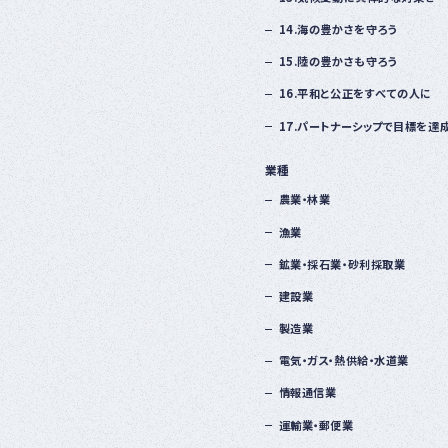
14.海の豊かさを守ろう
15.陸の豊かさも守ろう
16.平和と公正をすべての人に
17.パートナーシップで目標を達
業種
農業・林業
漁業
鉱業・採石業・砂利採取業
建設業
製造業
電気・ガス・熱供給・水道業
情報通信業
運輸業・郵便業