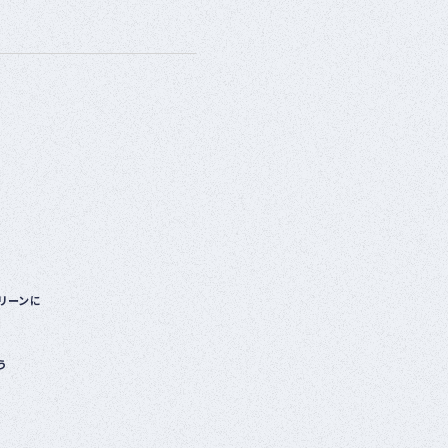
ベ
ン
ト
・
募
集
案
内
な
ど
リーンに
う