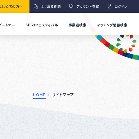
はじめての方へ
よくある質問
アカウント登録
ログイン
パートナー
SDGsフェスティバル
事業者検索
マッチング情報検索
流
事
業
」
者
Ｇ
の
取
り
ワ
組
み
紹
HOME
サイトマップ
介
事
Ｇ
業
者
の
イ