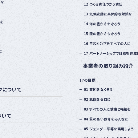
りを
12.つくる責任つかう責任
13.気候変動に具体的な対策を
策を
14.海の豊かさを守ろう
15.陸の豊かさも守ろう
16.平和と公正をすべての人に
に
17.パートナーシップで目標を達成
事業者の取り組み紹介
17の目標
クに
ついて
01.貧困をなくそう
02.飢餓をゼロに
03.すべての人に健康と福祉を
ついて
04.質の高い教育をみんなに
05.ジェンダー平等を実現しよう