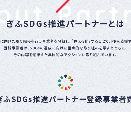
out Part
ナー
登録
制度
につ
ぎふSDGs推進パートナーとは
いて
成に向けた取り組みを行う事業者を登録し、「見える化」することで、PRを支援
登録事業者は、SDGsの達成に向けた重点的な取り組みを示すとともに、
その内容を踏まえた具体的なアクションに取り組んでいます。
ぎふSDGs推進パートナー
登録事業者