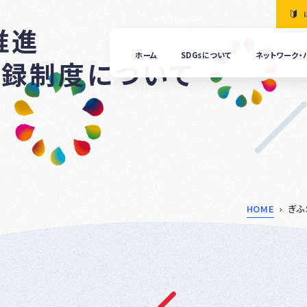
推進
ホーム
SDGsについて
ネットワーク・
登録制度について
「清
の国
ぎふ
ＳＤ
ｓ推
進ネ
ット
ーク
につ
HOME
ぎふ
いて
ぎふ
ＳＤ
ｓ推
進パ
ート