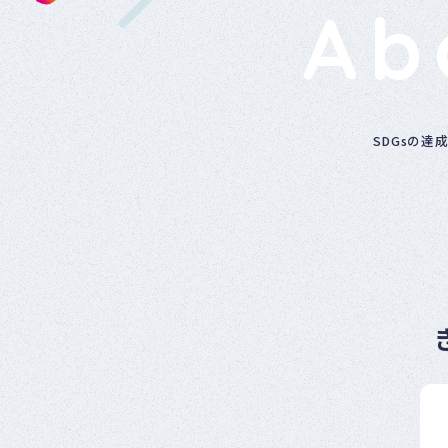
Ab
SDGsの達