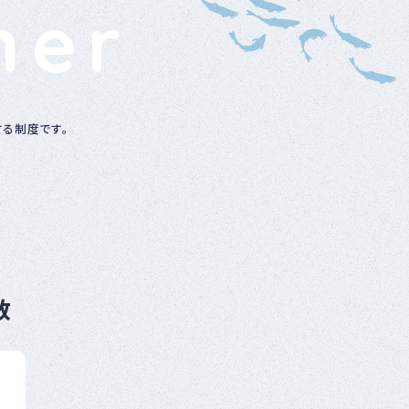
ner
ベ
ン
ト
・
募
集
案
する制度です。
内
な
ど
数