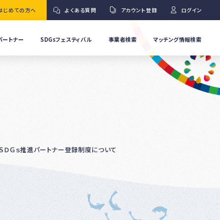
はじめての方へ
よくある質問
アカウント登録
ログイン
パートナー
SDGsフェスティバル
事業者検索
マッチング情報検索
流
事
業
」
者
Ｇ
の
取
り
ワ
組
み
紹
ＳＤＧｓ推進パートナー登録制度について
介
事
Ｇ
業
者
の
イ