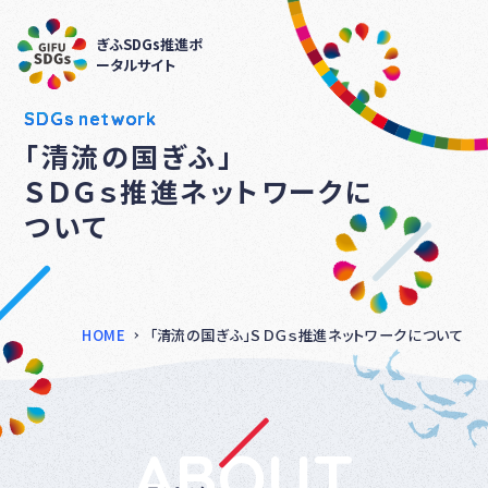
ぎふSDGs推進ポ
ータルサイト
SDGs network
「清流の国ぎふ」
ＳＤＧｓ推進ネットワークに
ついて
HOME
「清流の国ぎふ」ＳＤＧｓ推進ネットワークについて
ABOUT