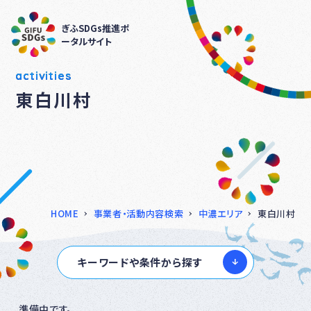
ぎふSDGs推進ポ
ータルサイト
activities
東白川村
HOME
事業者・活動内容検索
中濃エリア
東白川村
キーワードや条件から探す
準備中です。