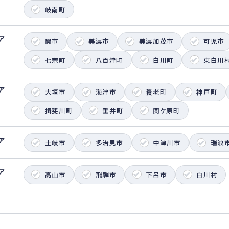
岐南町
ア
関市
美濃市
美濃加茂市
可児市
七宗町
八百津町
白川町
東白川
ア
大垣市
海津市
養老町
神戸町
揖斐川町
垂井町
関ケ原町
ア
土岐市
多治見市
中津川市
瑞浪
ア
高山市
飛騨市
下呂市
白川村