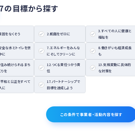
17の目標から探す
3.すべての人に健康と
.貧困をなくそう
2.飢餓をゼロに
福祉を
.安全な水とトイレを世
7.エネルギーをみんな
8.働きがいも経済成長
中に
にそしてクリーンに
も
1.住み続けられるまち
12.つくる責任つかう責
13.気候変動に具体的
くりを
任
な対策を
6.平和と公正をすべて
17.パートナーシップで
人に
目標を達成しよう
この条件で事業者・活動内容を探す