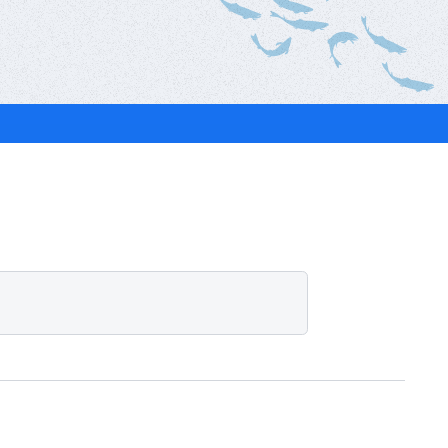
ベ
ン
ト
・
募
集
案
内
な
ど