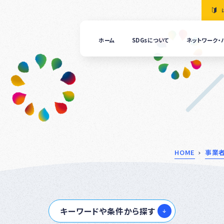
ホーム
SDGsについて
ネットワーク・
「清
の国
ぎふ
ＳＤ
ｓ推
進ネ
ット
ーク
につ
HOME
事業
いて
ぎふ
ＳＤ
ｓ推
キーワードや条件から探す
進パ
ート