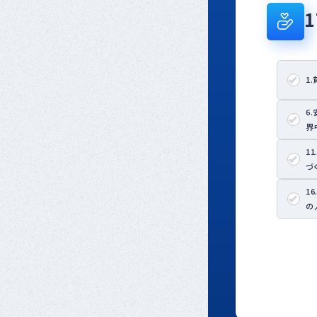
1
6
界
1
づ
1
の