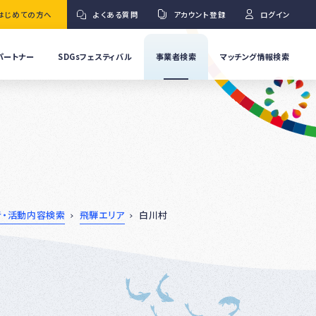
はじめての方へ
よくある質問
アカウント登録
ログイン
パートナー
SDGsフェスティバル
事業者検索
マッチング情報検索
流
事
業
」
者
Ｇ
の
取
り
ワ
組
み
紹
者・活動内容検索
飛騨エリア
白川村
介
事
Ｇ
業
者
の
イ