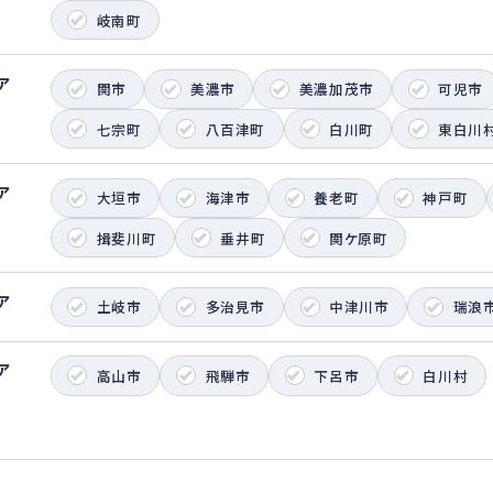
岐南町
ア
関市
美濃市
美濃加茂市
可児市
七宗町
八百津町
白川町
東白川
ア
大垣市
海津市
養老町
神戸町
揖斐川町
垂井町
関ケ原町
ア
土岐市
多治見市
中津川市
瑞浪
ア
高山市
飛騨市
下呂市
白川村