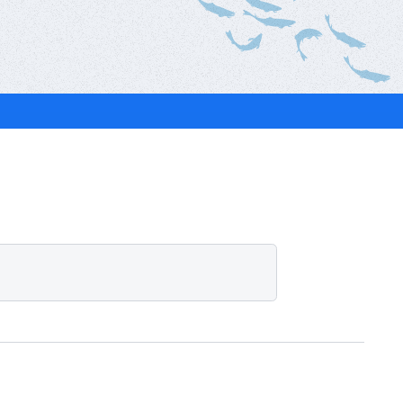
ベ
ン
ト
・
募
集
案
内
な
ど