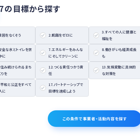
17の目標から探す
3.すべての人に健康と
.貧困をなくそう
2.飢餓をゼロに
福祉を
.安全な水とトイレを世
7.エネルギーをみんな
8.働きがいも経済成長
中に
にそしてクリーンに
も
1.住み続けられるまち
12.つくる責任つかう責
13.気候変動に具体的
くりを
任
な対策を
6.平和と公正をすべて
17.パートナーシップで
人に
目標を達成しよう
この条件で事業者・活動内容を探す