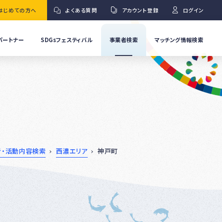
はじめての方へ
よくある質問
アカウント登録
ログイン
パートナー
SDGsフェスティバル
事業者検索
マッチング情報検索
流
事
業
」
者
Ｇ
の
取
り
ワ
組
み
紹
者・活動内容検索
西濃エリア
神戸町
介
事
Ｇ
業
者
の
イ