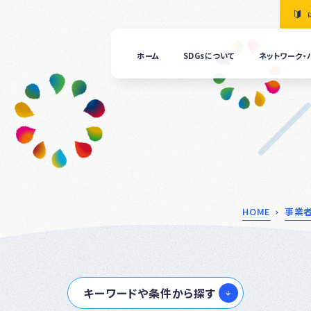
ホーム
SDGsについて
ネットワーク・
「清
の国
ぎふ
ＳＤ
ｓ推
進ネ
ット
ーク
につ
HOME
事業
いて
ぎふ
ＳＤ
ｓ推
キーワードや条件から探す
進パ
ート