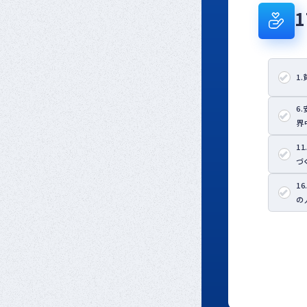
1
6
界
1
づ
1
の