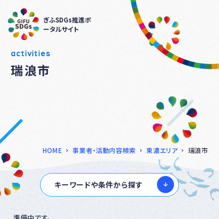
ぎふSDGs推進ポ
ータルサイト
activities
瑞浪市
HOME
事業者・活動内容検索
東濃エリア
瑞浪市
キーワードや条件から探す
準備中です。