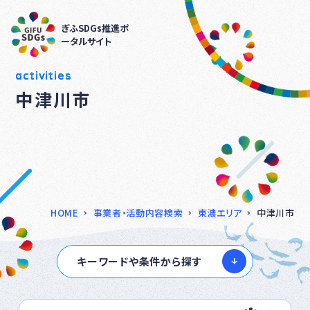
ぎふSDGs推進ポ
ータルサイト
activities
中津川市
HOME
事業者・活動内容検索
東濃エリア
中津川市
キーワードや条件から探す