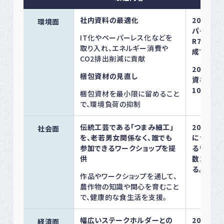
社内資料の最適化
2030年
環境面
パーレス
IT化やペーパーレス化などを
R7年度比
取り入れ、エネルギー消費や
成する。
CO2排出削減に貢献
2030年
梱包資材の見直し
資材の再
100％を
梱包資材を最小限に留めること
で、環境負荷の抑制
伝統工芸である「つまみ細工」
2030年
社会面
を、老若男女関係なく、誰でも
について
参加できるワークショップを提
るワーク
供
数10回
る。
作品やワークショップを通して、
農作物の知識や関心を育むこと
で、健康的な食生活を支援。
幅広いステークホルダーとの
2030年
経済面