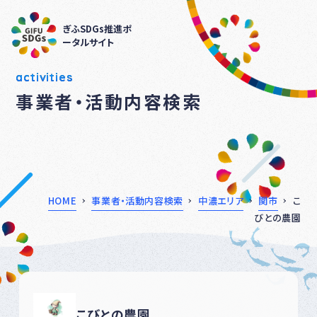
ぎふSDGs推進ポ
ータルサイト
activities
事業者・活動内容検索
HOME
事業者・活動内容検索
中濃エリア
関市
こ
びとの農園
こびとの農園