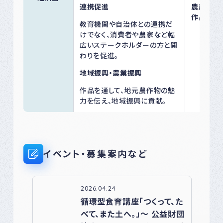
連携促進
農産物の
作品を5
教育機関や自治体との連携だ
けでなく、消費者や農家など幅
広いステークホルダーの方と関
わりを促進。
地域振興・農業振興
作品を通して、地元農作物の魅
力を伝え、地域振興に貢献。
イベント・募集案内など
2026.04.24
循環型食育講座「つくって、た
べて、また土へ。」～ 公益財団