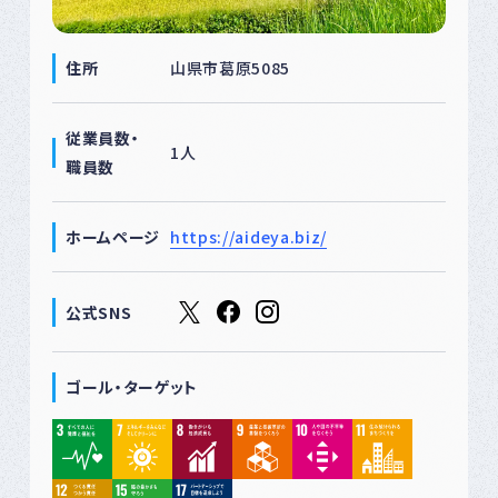
住所
山県市葛原5085
従業員数・
1人
職員数
ホームページ
https://aideya.biz/
公式SNS
ゴール・ターゲット