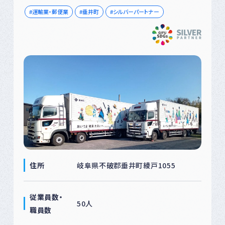
運輸業・郵便業
垂井町
シルバーパートナー
住所
岐阜県不破郡垂井町綾戸1055
従業員数・
50人
職員数