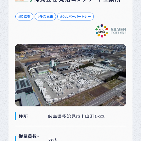
製造業
多治見市
シルバーパートナー
住所
岐阜県多治見市上山町1-82
従業員数・
70人