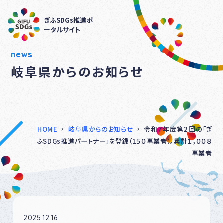
ぎふSDGs推進ポ
ータルサイト
news
岐阜県からのお知らせ
HOME
岐阜県からのお知らせ
令和７年度第２回の「ぎ
ふSDGs推進パートナー」を登録（1５０事業者）。累計１，００８
事業者
2025.12.16