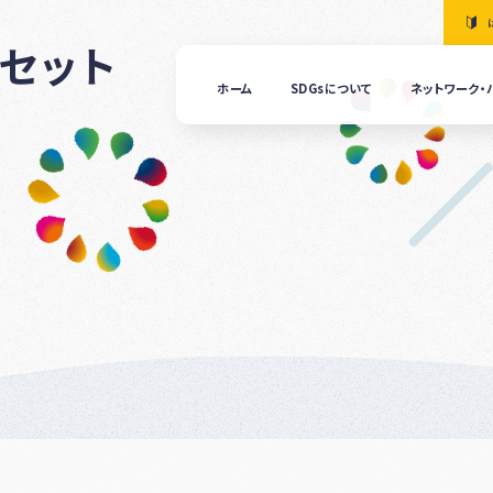
セット
ホーム
SDGsについて
ネットワーク・
「清
の国
ぎふ
ＳＤ
ｓ推
進ネ
ット
ーク
につ
いて
ぎふ
ＳＤ
ｓ推
進パ
ート