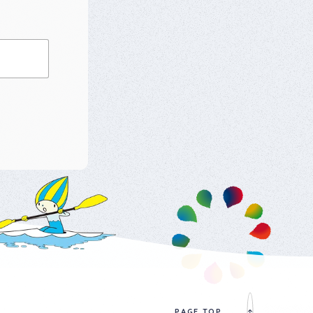
ベ
ン
ト
・
募
集
案
内
な
ど
PAGE TOP