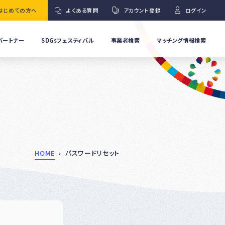
はじめての方へ
よくある質問
アカウント登録
ログイン
パートナー
SDGsフェスティバル
事業者検索
マッチング情報検索
流
事
業
」
者
Ｇ
の
取
り
ワ
組
み
紹
HOME
パスワードリセット
介
事
Ｇ
業
者
の
イ