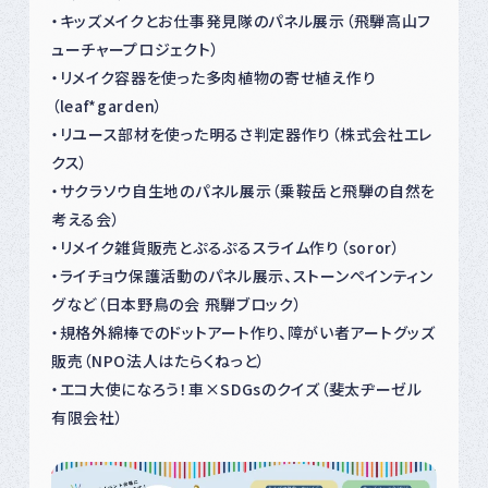
・キッズメイクとお仕事発見隊のパネル展示（飛騨高山フ
ューチャープロジェクト）
・リメイク容器を使った多肉植物の寄せ植え作り
（leaf*garden）
・リユース部材を使った明るさ判定器作り（株式会社エレ
クス）
・サクラソウ自生地のパネル展示（乗鞍岳と飛騨の自然を
考える会）
・リメイク雑貨販売とぷるぷるスライム作り（soror）
・ライチョウ保護活動のパネル展示、ストーンペインティン
グなど（日本野鳥の会 飛騨ブロック）
・規格外綿棒でのドットアート作り、障がい者アートグッズ
販売（NPO法人はたらくねっと）
・エコ大使になろう！車×SDGsのクイズ（斐太ヂーゼル
有限会社）