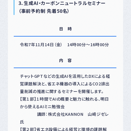
3
．生成AI・カーボンニュートラルセミナー
（
事前予約制 先着50名）
日 時
令和7年11月14日（金） 14時00分～16時00分
内 容
チャットGPTなどの生成AIを活用したDXによる経
営課題解決と、省エネ機器の導入によるCO2排出
量削減の推進に関するセミナーを開催します。
【第１部】１時間でAIの概要と魅力に触れる、明日
から使えるAIミニ勉強会
講師：株式会社KANNON 山崎ジゼレ
氏
【第２部】省エネ設備による経営と環境の課題解