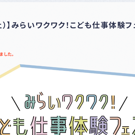
ナー
登録
制度
につ
土）】みらいワクワク！こども仕事体験フ
いて
ました。