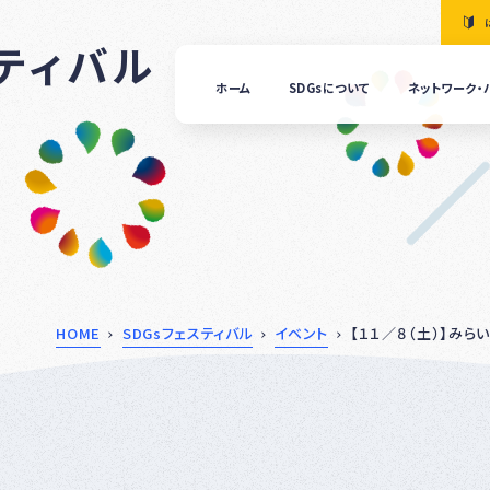
スティバル
ホーム
SDGsについて
ネットワーク・
「清
の国
ぎふ
ＳＤ
ｓ推
進ネ
ット
ーク
につ
HOME
SDGsフェスティバル
イベント
【１１／８（土）】みら
いて
ぎふ
ＳＤ
ｓ推
進パ
ート