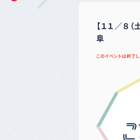
【１１／８（
阜
このイベントは終了し