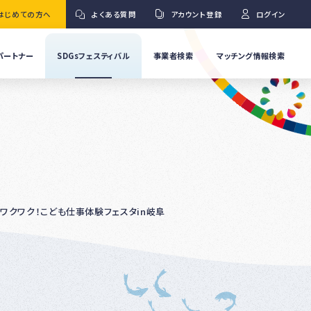
はじめての方へ
よくある質問
アカウント登録
ログイン
パートナー
SDGsフェスティバル
事業者検索
マッチング情報検索
流
事
業
」
者
Ｇ
の
取
り
ワ
組
み
紹
いワクワク！こども仕事体験フェスタin岐阜
介
事
Ｇ
業
者
の
イ