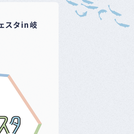
ベ
ン
ト
・
ェスタin岐
募
集
案
内
な
ど