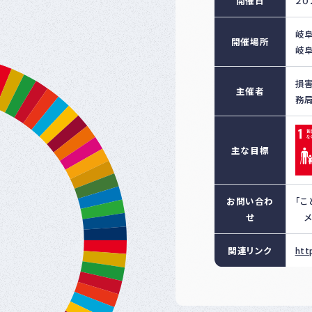
開催日
２０
岐
開催場所
岐
損
主催者
務局
主な目標
お問い合わ
「こ
せ
メー
関連リンク
htt