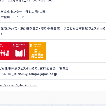
２５年１１月８日（土）９：００～１６：００
阜市文化センター 催し広場（１階）
阜市金町５－７－２
害保険ジャパン（株）岐阜支店・岐阜中央支店 （「こども仕事体験フェスタin
）
ども仕事体験フェスタin岐阜」実行委員会 事務局
ル：01_DT9500@sompo-japan.co.jp
ps://x.com/gifu_kodomo