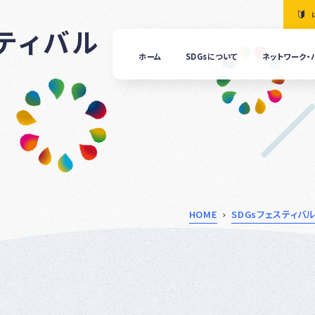
スティバル
ホーム
SDGsについて
ネットワーク・
「清
の国
ぎふ
ＳＤ
ｓ推
進ネ
ット
ーク
につ
HOME
SDGsフェスティバ
いて
ぎふ
ＳＤ
ｓ推
進パ
ート