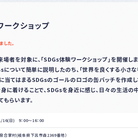
ナー
登録
制度
につ
ワークショップ
いて
ました。
場者を対象に、「SDGs体験ワークショップ」を開催しま
Gsについて簡単に説明したのち、「世界を良くする小さな
に当てはまるSDGsのゴールのロゴの缶バッチを作成し
身に着けることで、SDGsを身近に感じ、日々の生活の
てもらいます。
1/16(日) 9：00～16：00
泉合掌村(岐阜県下呂市森2369番地）