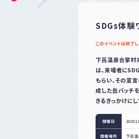
SDGs体験
このイベントは終了し
下呂温泉合掌村来
は、来場者にSD
もらい、その宣言
成した缶バッチを
きるきっかけにし
開催日
20251
開催場所
下呂温