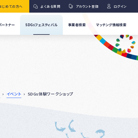
はじめての方へ
よくある質問
アカウント登録
ログイン
パートナー
SDGsフェスティバル
事業者検索
マッチング情報検索
流
事
業
」
者
Ｇ
の
取
り
ワ
組
み
紹
ル
イベント
SDGs体験ワークショップ
介
事
Ｇ
業
者
の
イ