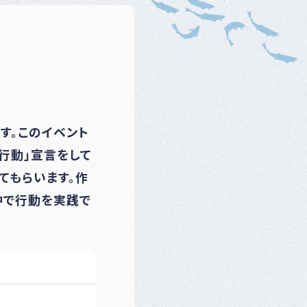
ベ
ン
ト
・
募
集
案
内
な
ど
す。このイベント
行動」宣言をして
てもらいます。作
中で行動を実践で