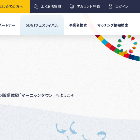
はじめての方へ
よくある質問
アカウント登録
ログイン
パートナー
SDGsフェスティバル
事業者検索
マッチング情報検索
流
事
業
」
者
Ｇ
の
取
り
ワ
組
み
紹
の職業体験「マーニャンタウン」へようこそ
介
事
Ｇ
業
者
の
イ