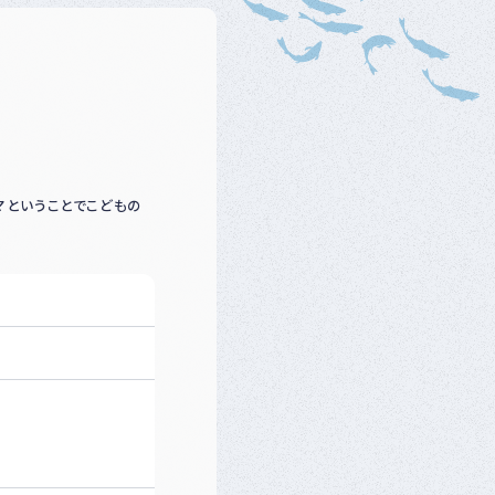
ベ
ン
ト
・
募
集
案
内
な
ど
マということでこどもの