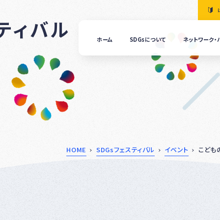
スティバル
ホーム
SDGsについて
ネットワーク・
「清
の国
ぎふ
ＳＤ
ｓ推
進ネ
ット
ーク
につ
HOME
SDGsフェスティバル
イベント
こども
いて
ぎふ
ＳＤ
ｓ推
進パ
ート