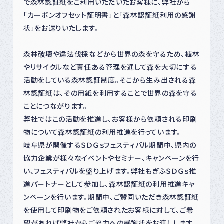
で森林認証紙をご利用いただいたお客様に、弊社から
「カーボンオフセット証明書」と「森林認証紙利用の感謝
状」をお送りいたします。
森林破壊や違法伐採などから世界の森を守るため、植林
やリサイクルなど責任ある管理を通して森を大切にする
活動をしている森林認証制度。そこから生み出される森
林認証紙は、その用紙を利用することで世界の森を守る
ことにつながります。
弊社ではこの活動を推進し、お客様から依頼される印刷
物について森林認証紙の利用推進を行っています。
岐阜県が開催するＳＤＧｓフェスティバル期間中、県内の
協力企業が様々なイベントやセミナー、キャンペーンを行
い、フェスティバルを盛り上げます。弊社もぎふＳＤＧｓ推
進パートナーとして参加し、森林認証紙の利用推進キャ
ンペーンを行います。期間中、ご賛同いただき森林認証紙
を使用して印刷物をご依頼されたお客様に対して、ご希
望があれば弊社からご協力への感謝状をお渡しします。