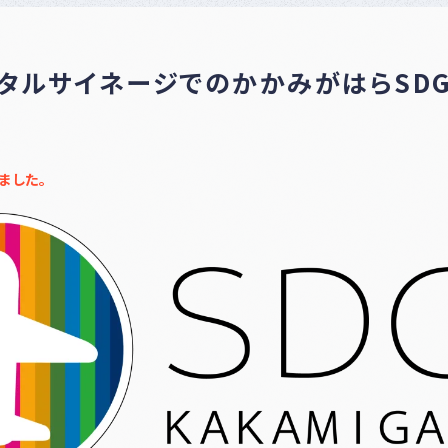
ナー
登録
制度
につ
タルサイネージでのかかみがはらSDG
いて
ました。