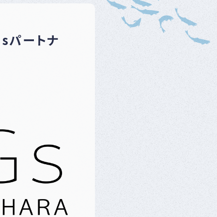
ベ
ン
ト
・
sパートナ
募
集
案
内
な
ど