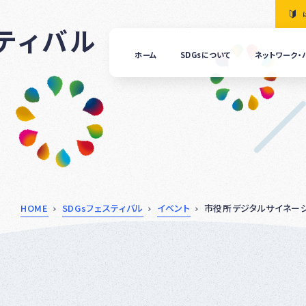
スティバル
ホーム
SDGsについて
ネットワーク・
「清
の国
ぎふ
ＳＤ
ｓ推
進ネ
ット
ーク
につ
HOME
SDGsフェスティバル
イベント
市役所デジタルサイネー
いて
ぎふ
ＳＤ
ｓ推
進パ
ート