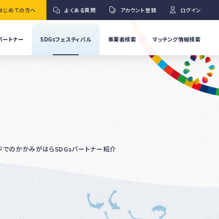
はじめての方へ
よくある質問
アカウント登録
ログイン
パートナー
SDGsフェスティバル
事業者検索
マッチング情報検索
流
事
業
」
者
Ｇ
の
取
り
ワ
組
み
紹
ジでのかかみがはらSDGsパートナー紹介
介
事
Ｇ
業
者
の
イ