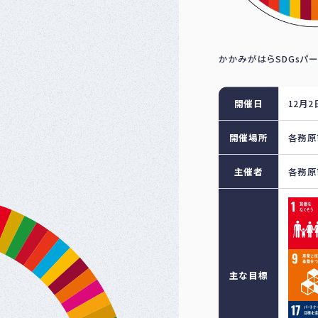
かかみがはらSDGsパ
開催日
12月2
開催場所
各務原
主催者
各務原
主な目標