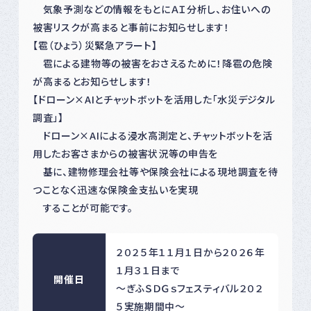
気象予測などの情報をもとにＡＩ分析し、お住いへの
被害リスクが高まると事前にお知らせします！
【雹（ひょう）災緊急アラート】
雹による建物等の被害をおさえるために！降雹の危険
が高まるとお知らせします！
【ドローン×AIとチャットボットを活用した「水災デジタル
調査」】
ドローン×AIによる浸水高測定と、チャットボットを活
用したお客さまからの被害状況等の申告を
基に、建物修理会社等や保険会社による現地調査を待
つことなく迅速な保険金支払いを実現
することが可能です。
２０２５年１１月１日から２０２６年
１月３１日まで
開催日
〜ぎふＳＤＧｓフェスティバル２０２
５実施期間中〜