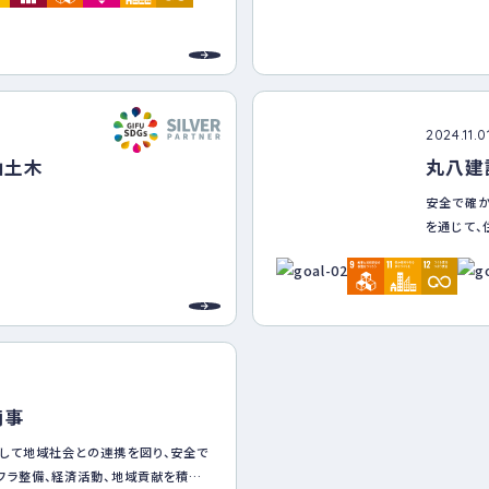
をはじめ
くっていく』という考え方は共通であ
的視点の両
ｓを意識した取り組みを「郡上市総合
ひと・しごと創生総合戦略」の中に位置
きます。
2024.11.0
山土木
丸八建
安全で確か
を通じて、
を守ること
づくり』に
ワークライ
ナル育成の
組みます。
商事
して地域社会との連携を図り、安全で
フラ整備、経済活動、地域貢献を積極