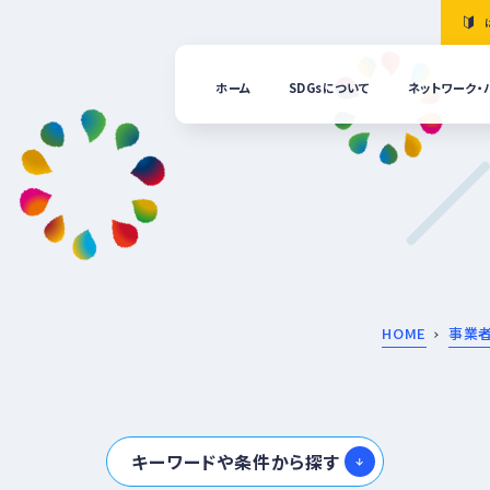
ホーム
SDGsについて
ネットワーク・
「清
の国
ぎふ
ＳＤ
ｓ推
進ネ
ット
ーク
につ
HOME
事業
いて
ぎふ
ＳＤ
ｓ推
キーワードや条件から探す
進パ
ート