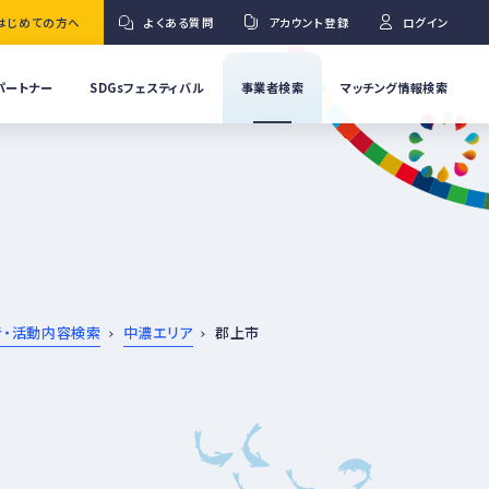
はじめての方へ
よくある質問
アカウント登録
ログイン
パートナー
SDGsフェスティバル
事業者検索
マッチング情報検索
流
事
業
」
者
Ｇ
の
取
り
ワ
組
み
紹
者・活動内容検索
中濃エリア
郡上市
介
事
Ｇ
業
者
の
イ