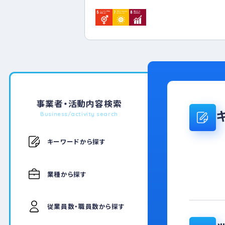
的に推進し、お客様や
会の創造に貢献できる
み続けられる郡上づくり
ワークライフバランスに
ナル育成の実践により
組みます。
事業者・活動内容検索
Business/activity search
キーワードから探す
業種から探す
従業員数・職員数から探す