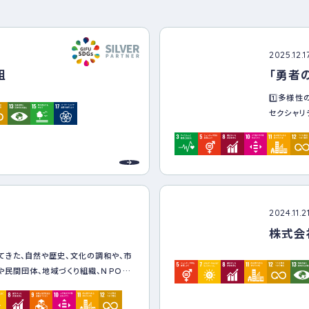
ナー
登録
制度
につ
2025.12.1
いて
組
「勇者
1️⃣多様
セクシャリ
尊重され、
（開かれた
2️⃣「か
オンライン
い方法でカ
ケアする文
2024.11.2
3️⃣地域
株式会
地元・岐阜
キルアップ
てきた、自然や歴史、文化の調和や、市
続可能な福
や民間団体、地域づくり組織、ＮＰＯ法
4️⃣パー
の協働や連携によるまちづくりと、Ｓ
行政、民間
経済や環境、社会のバランスを図りなが