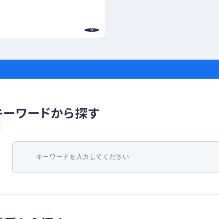
地域から信頼され、持続可能な地域社
ように尽力し、美しい山と川を守り『住
』に貢献します。
配慮した健康経営と、プロフェッショ
、働きがいのある職場環境づくりに取
キーワードから探す