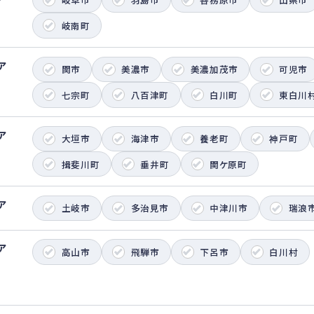
岐南町
ア
関市
美濃市
美濃加茂市
可児市
七宗町
八百津町
白川町
東白川
ア
大垣市
海津市
養老町
神戸町
揖斐川町
垂井町
関ケ原町
ア
土岐市
多治見市
中津川市
瑞浪
ア
高山市
飛騨市
下呂市
白川村