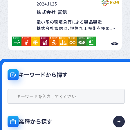
2024.11.25
株式会社 富信
最小限の環境負荷による製品製造
株式会社富信は、塑性加工技術を極め、精
密金属部品の製造に伴う金属くずの発生
を極限まで減らすことで環境負荷の低減を
目指します。
また、製品製造に使用するエネルギーの削
減および再生エネルギー化に取り組み、
CO2削減に努めます。
キーワードから探す
働きやすい雇用環境
株式会社富信で働くすべての人が健康で、
人権が保証され、またダイバーシティを考
慮し、安心して働ける職場づくりを目指し
ます。
特性を生かした地域貢献
業種から探す
株式会社富信は、周辺地域の特性を生か