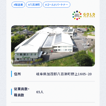
製造業
八百津町
ゴールドパートナー
住所
岐阜県加茂郡八百津町野上1605-20
従業員数・
65人
職員数