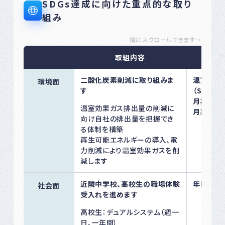
SDGs達成に向けた重点的な取り
組み
横にスクロールできます→
取組内容
二酸化炭素削減に取り組みま
温室効果
環境面
す
（Scope1
月期におい
温室効果ガス排出量の削減に
月期比で
向け自社の排出量を把握でき
る体制を構築
再生可能エネルギーの導入、電
力削減により温室効果ガスを削
減します
近隣中学校、高校生の職場体験
年間１校
社会面
受入れを進めます
高校生：デュアルシステム（週一
日、一年間）