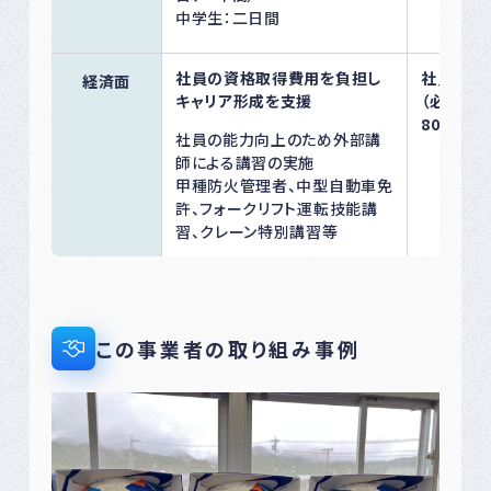
中学生：二日間
社員の資格取得費用を負担し
社員の資
経済面
キャリア形成を支援
（必要な
80%以上
社員の能力向上のため外部講
師による講習の実施
甲種防火管理者、中型自動車免
許、フォークリフト運転技能講
習、クレーン特別講習等
この事業者の取り組み事例