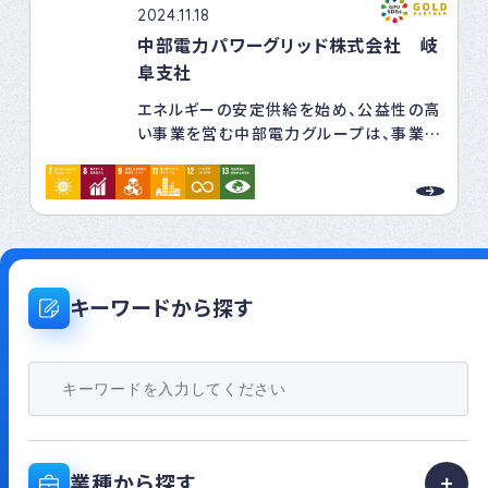
2024.11.18
中部電力パワーグリッド株式会社 岐
阜支社
エネルギーの安定供給を始め、公益性の高
い事業を営む中部電力グループは、事業活
動を通じてCSR（企業の社会的責任：
Corporate Social Responsibility）
を果たすことで、ステークホルダーの皆さ
まとともに、中長期的な社会の持続的な発
展（サステナビリティ）に貢献していきます。
全てのステークホルダーの皆さまに、当社
グループのCSRの考え方について、わかり
キーワードから探す
やすく明確なメッセージとしてお伝えする
ために、「中部電力グループCSR宣言」を
制定しています。
私たちは、この宣言に基づき、従業員一人
ひとりが業務を着実に遂行することによ
り、ESG経営を推進し、SDGsの達成など
社会からの期待にお応えしていきます。
業種から探す