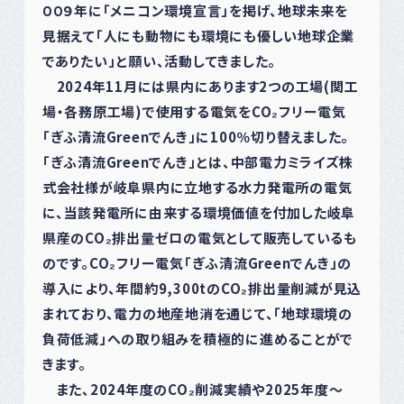
００９年に「メニコン環境宣言」を掲げ、地球未来を
見据えて「人にも動物にも環境にも優しい地球企業
でありたい」と願い、活動してきました。
2024年11月には県内にあります2つの工場(関工
場・各務原工場)で使用する電気をCO₂フリー電気
「ぎふ清流Greenでんき」に100％切り替えました。
「ぎふ清流Greenでんき」とは、中部電力ミライズ株
式会社様が岐阜県内に立地する水力発電所の電気
に、当該発電所に由来する環境価値を付加した岐阜
県産のCO₂排出量ゼロの電気として販売しているも
のです。CO₂フリー電気「ぎふ清流Greenでんき」の
導入により、年間約9,300tのCO₂排出量削減が見込
まれており、電力の地産地消を通じて、「地球環境の
負荷低減」への取り組みを積極的に進めることがで
きます。
また、2024年度のCO₂削減実績や2025年度～