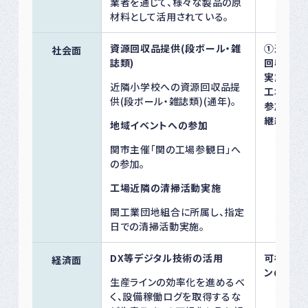
業者を通じて、様々な製品の原
材料として活用されている。
資源回収品提供(段ボール・雑
①近隣小
社会面
誌類)
回収品提
実施 ②
近隣小学校への資源回収品提
工場参観
供(段ボール・雑誌類)(通年)。
参加 ③
継続実施
地域イベントへの参加
関市主催「関の工場参観日」へ
の参加。
工場近隣の清掃活動実施
関工業団地組合に所属し、指定
日での清掃活動実施。
DX等デジタル技術の活用
可視化10
経済面
ンの対象
生産ラインの効率化を進めるべ
く、設備稼働ログを取得するな