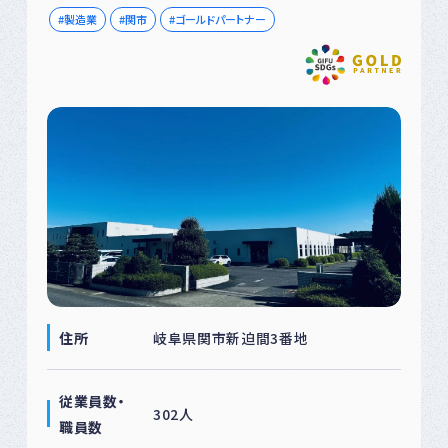
製造業
関市
ゴールドパートナー
住所
岐阜県関市新迫間3番地
従業員数・
302人
職員数