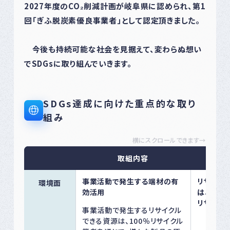
2027年度のCO₂削減計画が岐阜県に認められ、第1
回「ぎふ脱炭素優良事業者」として認定頂きました。
今後も持続可能な社会を見据えて、変わらぬ想い
でSDGsに取り組んでいきます。
SDGs達成に向けた重点的な取り
組み
横にスクロールできます→
取組内容
事業活動で発生する端材の有
リサイク
環境面
効活用
は、これま
リサイク
事業活動で発生するリサイクル
できる資源は、100％リサイクル