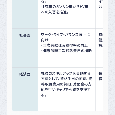
る。
イブリッ
社有車のガソリン車からHV車
台の更新
への入替を推進。
ワーク・ライフ・バランス向上に
有給取得
社会面
向け
健康診断
・年次有給休暇取得率の向上
補助率10
・健康診断二次検診費用の補助
社員のスキルアップを奨励する
毎年１名
経済面
方法として、資格手当の拡充、資
得支援を
格取得費用の負担、奨励金の支
給を行いキャリア形成を支援す
る。