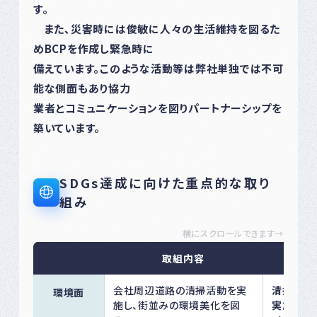
す。
また、災害時には俊敏に人々の生活維持を図るた
めBCPを作成し緊急時に
備えています。このような活動等は弊社単独では不可
能な側面もあり協力
業者とコミュニケーションを図りパートナーシップを
築いています。
SDGs達成に向けた重点的な取り
組み
横にスクロールできます→
取組内容
会社周辺道路の清掃活動を実
清掃活動
環境面
施し、街並みの環境美化を図
実施 ガ