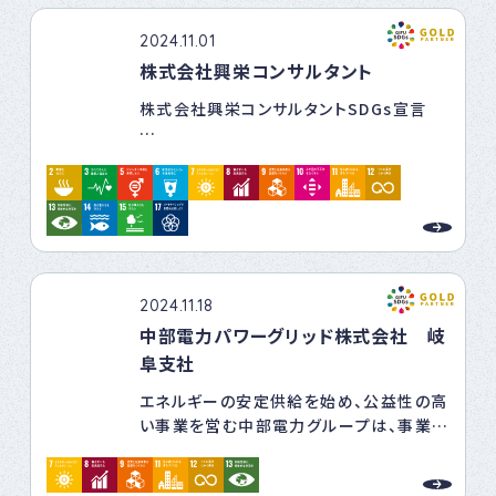
生する企業としての責任を果たします。
2024.11.01
［健康宣言］
株式会社興栄コンサルタント
当センターの成長を支える職員と家族の
株式会社興栄コンサルタントSDGs宣言
心身の健康を重要な経営資源の一つと捉
え、健康維持・推進活動に対する積極的な
当社は国連が提唱する「持続可能な開発
支援と組織的な健康づくりの推進によっ
目標（SDGs）に賛同し、SDGsの達成に向
て、職員がいきいきと豊かで快適・健康な
けた取組みを行っていくことを宣言します。
社会生活ができ、また地域社会に貢献する
2021年7月1日 代表取締役 小野慶太
組織を目指します。
①「健康宣言」に基づき、職員及び家族の
【SDGs達成に向けた取り組み】
心身の健康保持・増進と健康で快適な職
■人権・雇用
2024.11.18
場環境の形成を目的として、健康管理につ
・興栄コンサルタントで働くすべての人が、
いての方針を定める。
中部電力パワーグリッド株式会社 岐
健康で楽しく、人びとの幸せを目指せるよ
②理事長を責任者とする健康経営推進チ
阜支社
うに、新しい働き方に取り組んでまいりま
ームを組織し、総務課長（本所）及び飛騨
す。
エネルギーの安定供給を始め、公益性の高
支所長（飛騨支所）を健康経営推進担当者
い事業を営む中部電力グループは、事業活
とする。
■農業基盤整備
動を通じてCSR（企業の社会的責任：
③職員一人ひとりが心身の健康保持増進
・持続可能な農業を促進するために、土地
Corporate Social Responsibility）
に自律的に取り組めるよう、健康づくりを