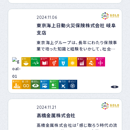
改良事業や農村の地域創りを支援してま
を果たすことで、ステークホルダーの皆さ
支援する。また、法令遵守を基本とし、予防
いります。
まとともに、中長期的な社会の持続的な発
医学の見地から体系的かつ包括的に健康
展（サステナビリティ）に貢献していきます。
管理を実施する。
2024.11.06
■社会資本整備
全てのステークホルダーの皆さまに、当社
東京海上日動火災保険株式会社 岐阜
・人口減少時代において、安全で持続可能
グループのCSRの考え方について、わかり
［LGBTQ+に関する方針］
支店
な地域へ転換するために、環境に配慮し、
やすく明確なメッセージとしてお伝えする
①基本方針 多様性を尊重し、すべての職
自然との調和を意識した、道路・橋梁・河川
ために、「中部電力グループCSR宣言」を
員が安心して働ける環境を目指します。
東京海上グループは、長年にわたり保険事
等一般土木分野の整備を支援してまいり
制定しています。
②差別の禁止 性的指向や性自認を理由
業で培った知識と経験をいかして、社会に
ます。
私たちは、この宣言に基づき、従業員一人
とする差別やハラスメントを一切認めませ
「安心と安全」を提供し、社会の発展に貢献
ひとりが業務を着実に遂行することによ
ん。
してきました。これからも社会課題の解決
■気候変動・環境対策
り、ESG経営を推進し、SDGsの達成など
③平等な待遇 LGBTQ+の職員に対し
に取り組み、グループの企業価値を永続的
・コンサルタントとして、持続可能な社会を
社会からの期待にお応えしていきます。
て、採用、昇進、給与などの機会において平
に高めながら、安心・安全でサステナブル
形成するための調査、計画、提案を行うと
等な対応を行います。
な未来の創造に貢献することで、すべての
ともに、企業活動を行う中で環境負荷の低
④教育と啓発 全職員を対象にLGBTQ+に
人や社会から信頼される“Good
減に取り組んでまいります。
関する研修を実施し、理解と配慮を促進し
Company”となることを目指します。
ます。
⑤プライバシーの保護 職員の性的指向や
2024.11.21
性自認に関する情報は、本人の同意なしに
髙橋金属株式会社
取り扱いません。
⑥相談窓口の設置 LGBTQ+に関する悩み
髙橋金属株式会社は「感じ取ろう時代の流
や問題に対応する相談窓口を設置し、安心