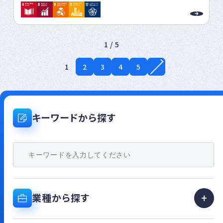
経済のないところに持続可能性はありませ
からも老若男女問わず多くの人に介護予
ん。当社は様々な地方の当事者となり各地
防についての理解を深めていただける機
が自走できる経済をおこします。
会を提供していきます。
1 / 5
SDG 16: 平和と公正をすべての人に
方針: 透明性のある経営を実施し、倫理的
1
2
3
4
5
なビジネス慣行を遵守します。地域社会と
の対話を重視し、紛争解決のための取り組
みを行ないます。
キーワードから探す
SDG 17: パートナーシップで目標を達成
しよう
方針: 他の企業や団体との連携を強化し、
共同プロジェクトを通じてSDGsの達成を
目指します。情報共有や成功事例・失敗事
例の交換を促進し、最善の方法を発見する
環境を提案します。
業種から探す