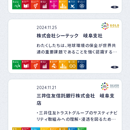
に、今を大切に』をスローガンに、お客様と
信頼関係を築き持続可能な社会の実現に
貢献できるサービスを提供してまいりま
す。
2024.11.25
株式会社シーテック 岐阜支社
SDG 3: 健康と福祉
方針: 従業員の健康管理プログラムを強化
わたくしたちは、地球環境の保全が世界共
し、メンタルヘルス支援を提供します。健康
通の重要課題であることを強く認識すると
的な職場環境を促進し、定期的な健康診
ともに、当社の主要業務である電力・情報
断やフィットネスプログラムを実施します。
通信・土木・再生可能エネルギー等の業務
を通して、環境保全、環境ビジネスの推進
SDG 4: 質の高い教育
を図り、持続可能な社会の構築に貢献する
方針: 従業員のスキル向上のための研修プ
ことで、社会からの信頼と期待に応え続け
ログラムを充実させ、キャリア開発の機会
2024.11.21
る会社を目指します。
を提供します。また、地域社会への教育支
三井住友信託銀行株式会社 岐阜支
援活動を行ない、教育機会の拡充に寄与し
店
ていきます。
・三井住友トラストグループのサスティナビ
リティ取組みへの理解・浸透を図るための
SDG 5: ジェンダー平等
「SDGs社内勉強会」を実施しています。
方針: 性別に関係なく平等な雇用機会を