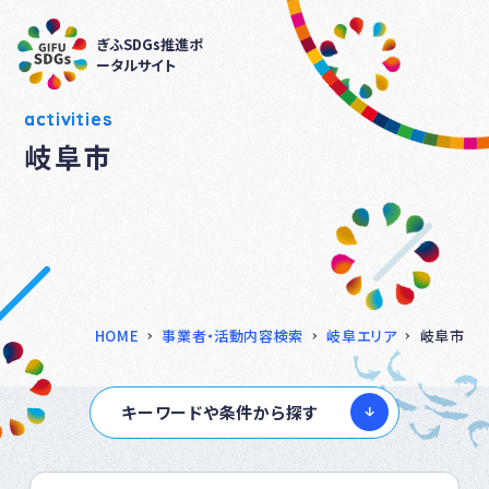
ぎふSDGs推進ポ
ータルサイト
activities
岐阜市
HOME
事業者・活動内容検索
岐阜エリア
岐阜市
キーワードや条件から探す