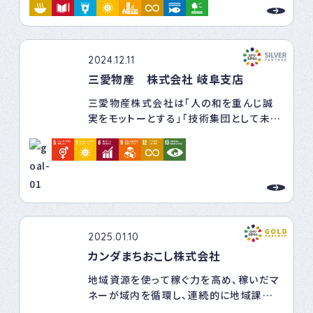
・お客さま・地域の皆様へ向けWith You
提供し、女性のリーダーシップを促進する
支店ブログにより当行の支店スタッフが地
ためのメンターシッププログラムを提供し
域での活動や取り組みを発信しています。
ます。職場でのハラスメント防止に向けた
With you活動を通じてSDGｓ17の目標
ポリシーを強化します。
2024.12.11
達成を目指しています。
三愛物産 株式会社 岐阜支店
SDG 8: 働きがいも経済成長も
方針: 働きがいのある職場環境を整備し、
三愛物産株式会社は「人の和を重んじ誠
従業員の意見を反映させる仕組みを提案
実をモットーとする」「技術集団として未来
します。持続可能なビジネスモデルを追求
をめざす」「地域社会に貢献する」という経
し、地域経済の発展に貢献します。
営方針を踏まえ、社員がSDGｓの理念を理
解し、「持続可能な開発目標の達成」に貢
SDG 10: 人や国の不平等をなくそう
献し、「継続可能な社会の実現」に努めて
方針: 社会的に弱い立場にある人々への
まいります。
雇用機会を提案し、包括的な職場を実現
するプログラムを提案します。
2025.01.10
SDG 11: 住み続けられるまちづくり
カンダまちおこし株式会社
方針: 地域住民向けに介護予防に関連す
地域資源を使って稼ぐ力を高め、稼いだマ
る様々な講義や勉強会を開催しています。
ネーが域内を循環し、連続的に地域課題を
また、全国の自治会や団体などから依頼を
解決していく仕組みを作っています。
受け講義・出前授業を行なっており、これ