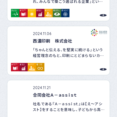
れ、みんなで築こう選ばれる企業」という
して相談できる体制を整えます。
スローガンのもと、SDGsを私たちの企業
⑦モニタリングと改善 方針の順守状況を
行動につなげ、持続可能な社会の実現に
定期的に確認し、必要に応じて改善策を実
貢献します。
施します。
2024.11.06
西濃印刷 株式会社
「ちゃんと伝える、を堅実に続ける」という
経営理念のもと、印刷にとどまらないカタ
チを通して地域社会が抱える課題解決、発
展に貢献していきます。
2024.11.21
合同会社Ａ－ａｓｓｉｓｔ
社名である『Ａ－ａｓｓｉｓｔ』は【え～アシ
スト】をすることを意味し、子どもから高齢
者までの全ての世代に対して『未来のため