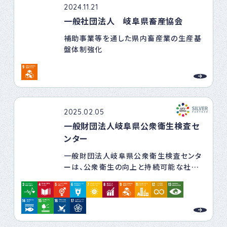
2024.11.21
一般社団法人 岐阜県畜産協会
補助事業等を通した県内畜産業の生産基
盤体制強化
2025.02.05
一般財団法人岐阜県公衆衛生検査セ
ンター
一般財団法人岐阜県公衆衛生検査センタ
ーは、公衆衛生の向上と持続可能な社会
の実現を目指し、事業活動を通じて
SDGs（持続可能な開発目標）の達成に貢
献します。特に、健康と福祉（目標3）、働き
がいと経済成長（目標8）、気候変動対策
（目標13）を重点課題とし、地域社会と共