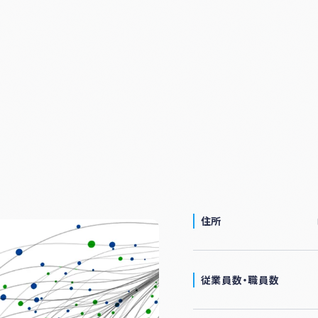
ナー
登録
制度
につ
いて
住所
従業員数・
職員数