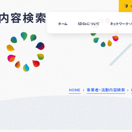
動内容検索
ホーム
SDGsについて
ネットワーク・
「清
の国
ぎふ
ＳＤ
ｓ推
進ネ
ット
ーク
につ
HOME
事業者・活動内容検索
いて
ぎふ
ＳＤ
ｓ推
進パ
ート