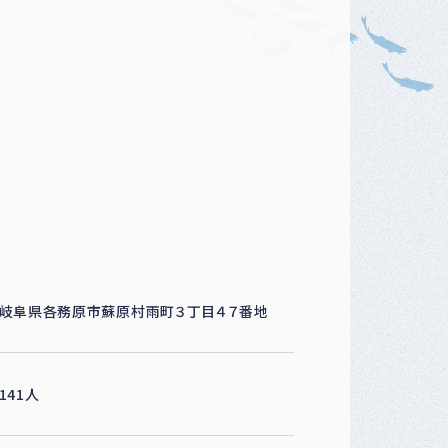
ベ
ン
ト
・
募
集
案
内
な
ど
岐阜県各務原市蘇原村雨町３丁目４７番地
141人