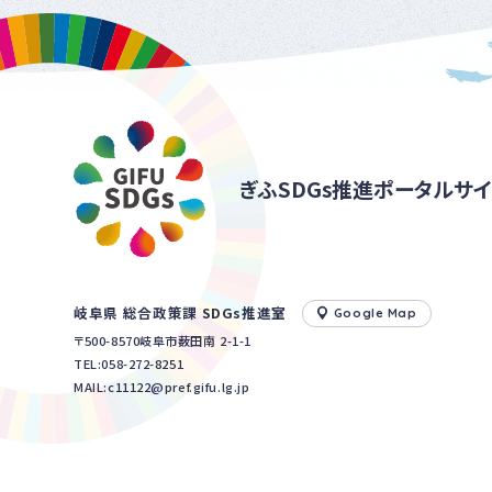
ぎふSDGs推進ポータルサイ
岐阜県 総合政策課 SDGs推進室
Google Map
〒500-8570岐阜市薮田南 2-1-1
TEL:
058-272-8251
MAIL:c11122@pref.gifu.lg.jp