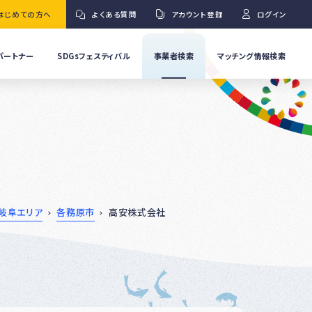
はじめての方へ
よくある質問
アカウント登録
ログイン
パートナー
SDGsフェスティバル
事業者検索
マッチング情報検索
流
事
業
」
者
Ｇ
の
取
り
ワ
組
み
紹
岐阜エリア
各務原市
高安株式会社
介
事
Ｇ
業
者
の
イ