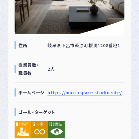
住所
岐阜県下呂市萩原町桜洞1208番地1
従業員数・
2人
職員数
ホームページ
https://mintospace.studio.site/
ゴール・ターゲット