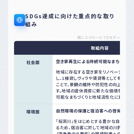
SDGs達成に向けた重点的な取り
組み
横にスクロールできます→
取組内容
空き家再生による持続可能なまちづくり
社会面
地域に存在する空き家をリノベーション（
し、1棟貸しヴィラや賃貸等として有効活
ことで、景観の維持や防犯性の向上に努
す。地域の遊休資産に新たな価値を与え、
可能なまちづくりと地域活性化に貢献しま
自然環境の保護と宿泊客への啓発
環境面
「桜洞川」をはじめとする豊かな自然環境
るため、宿泊客に対して地域の川釣りル
（遊漁券の必要性）や環境配慮への啓発