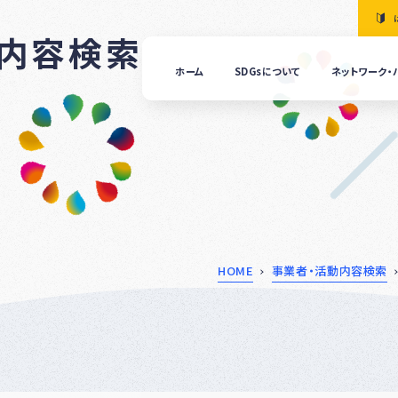
動内容検索
ホーム
SDGsについて
ネットワーク・
「清
の国
ぎふ
ＳＤ
ｓ推
進ネ
ット
ーク
につ
HOME
事業者・活動内容検索
いて
ぎふ
ＳＤ
ｓ推
進パ
ート