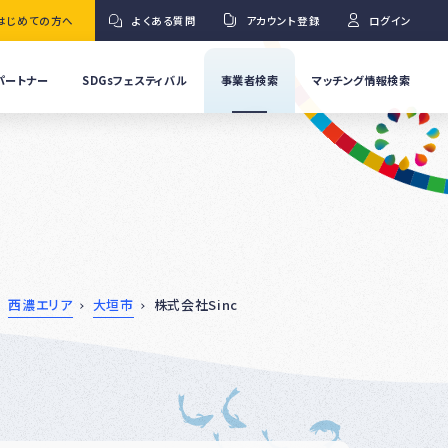
はじめての方へ
よくある質問
アカウント登録
ログイン
パートナー
SDGsフェスティバル
事業者検索
マッチング情報検索
流
事
業
」
者
Ｇ
の
取
り
ワ
組
み
紹
西濃エリア
大垣市
株式会社Sinc
介
事
Ｇ
業
者
の
イ