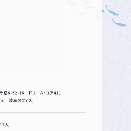
ベ
ン
ト
・
募
集
案
内
な
ど
今宿6-52-16 ドリーム・コア411
inc 岐阜オフィス
12人