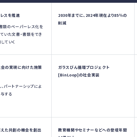
ーレスを推進
2030年までに、2024年現在より85％の
削減
る書類のペーパーレス化を
ていた文書・書類をでき
していく
社会の実現に向けた施策
ガラスびん循環プロジェクト
[BinLoop]の社会実装
、パートナーシップによ
寄与する
超えた共創の機会を創出
教育機関やセミナーなどへの登壇年間