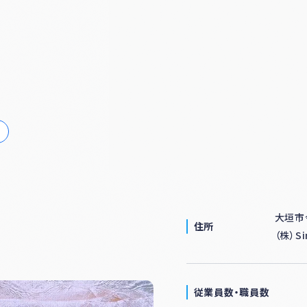
ナー
登録
制度
につ
いて
大垣市
住所
（株）S
従業員数・
職員数