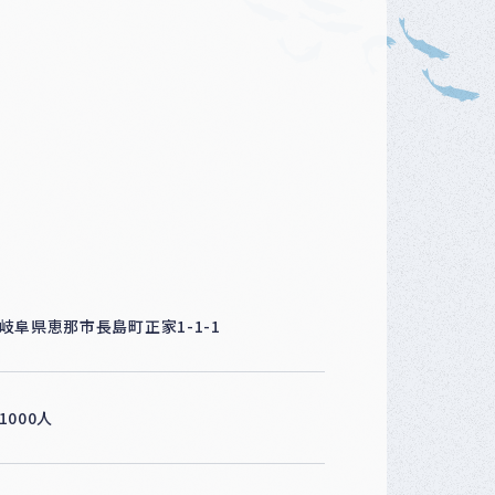
ベ
ン
ト
・
募
集
案
内
な
ど
岐阜県恵那市長島町正家1-1-1
1000人