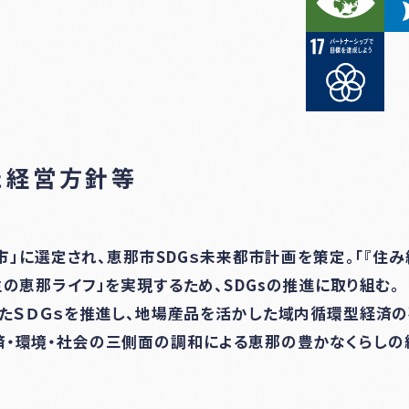
た経営方針等
都市」に選定され、恵那市SDGｓ未来都市計画を策定。「『住
生の恵那ライフ」を実現するため、SDGsの推進に取り組む。
したＳＤＧｓを推進し、地場産品を活かした域内循環型経済
済・環境・社会の三側面の調和による恵那の豊かなくらしの