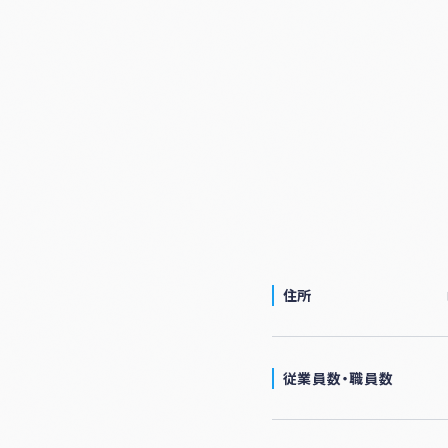
ナー
登録
制度
につ
いて
住所
従業員数・
職員数