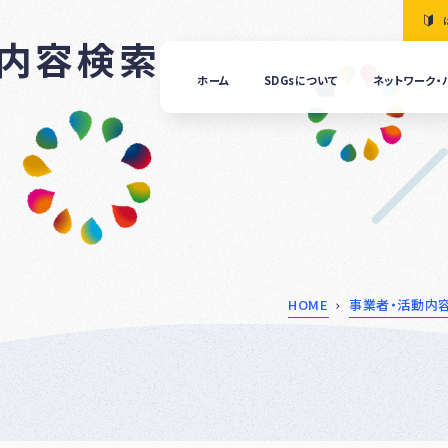
動内容検索
ホーム
SDGsについて
ネットワーク・
「清
の国
ぎふ
ＳＤ
ｓ推
進ネ
ット
ーク
につ
HOME
事業者・活動内
いて
ぎふ
ＳＤ
ｓ推
進パ
ート