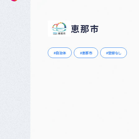
恵那市
自治体
恵那市
登録なし