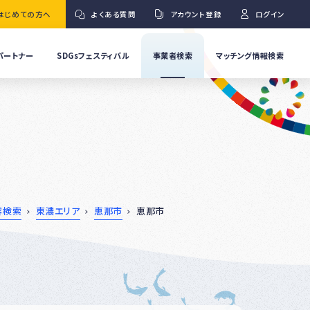
はじめての方へ
よくある質問
アカウント登録
ログイン
パートナー
SDGsフェスティバル
事業者検索
マッチング情報検索
流
事
業
」
者
Ｇ
の
取
り
ワ
組
み
紹
容検索
東濃エリア
恵那市
恵那市
介
事
Ｇ
業
者
の
イ