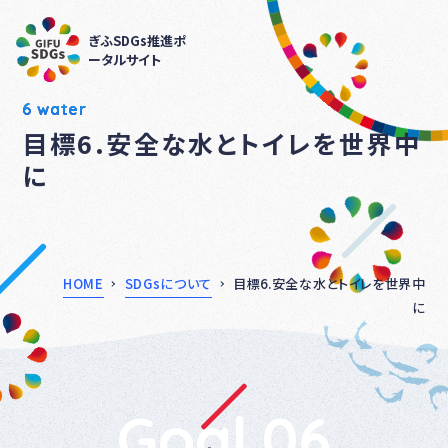
ぎふSDGs推進ポ
ータルサイト
6 water
目標6.安全な水とトイレを世界中
に
HOME
SDGsについて
目標6.安全な水とトイレを世界中
に
Goal.06