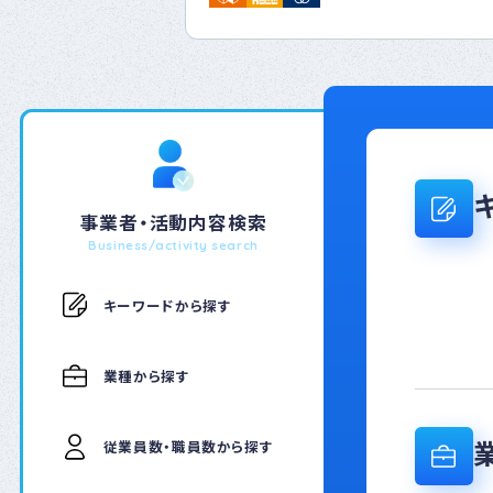
る社会課題の解決に取
弊社は、SDGs目標達
取り組みを推進してまい
⑨産業と技術革新の基
インフラ施設点検の
⑪住み続けられるまち
インフラ施設の点検・
市基盤の維持
事業者・活動内容検索
⑰パートナーシップで目
Business/activity search
産官学とのパートナー
発と社会実装の推進
キーワードから探す
岐阜県内企業様とのパ
組んでまいりたいと考え
業種から探す
にお問い合わせくださ
https://daoworks.c
従業員数・職員数から探す