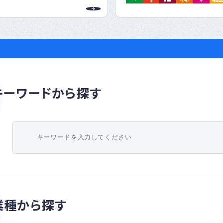
り組んでいる企業です。
の持続的な
成に向けた取り組みとして、以下３つの
ります。
盤をつくろう：
デジタル化推進による技術革新
づくりを：
維持管理の効率化による、安全な都
キーワードから探す
標を達成しよう：
シップ連携による、デジタル技術開
ートナーシップで社会課題解決に取り
ておりますので、下記URLよりお気軽
い。
o.jp/contact.html
業種から探す