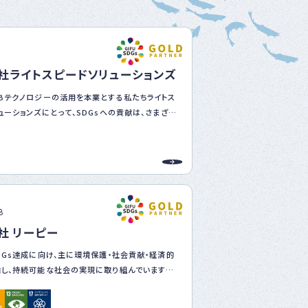
ベ
ン
ト
・
8
募
社ライトスピードソリューションズ
集
案
Bテクノロジーの活用を本業とする私たちライトス
内
な
ューションズにとって、SDGsへの貢献は、さまざま
ど
題の解決に役立つことができると同時に、当社の企
躍させていく原動力になっていくものと考えます。
長期目標であり「継続性」が重要だと考えます。先ず
びをせずに従前からの取り組みを再定義して優先的
す。そして、継続により取り組みの深化と拡大を図
8
な社会の実現に向けて邁進してまいります。
社 リーピー
DGs達成に向け、主に環境保護・社会貢献・経済的
し、持続可能な社会の実現に取り組んでいます。
来をおもしろくする」をビジョンに掲げ、地域社会へ
視。事業を通じた価値創造とともに、環境・社会へ