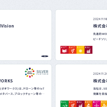
ナー
登録
制度
につ
2024.11.1
いて
ision
株式会
先進的WE
ピードソリ
な社会課
業成長を飛
SDGsは
は、背伸
にすすめま
2024.11.2
り持続可能
ORKS
株式会
(ダオワークス)は、ドローン等のIoT
当社は、S
タ/メタバース、ブロックチェーン等のデ
発展を目指
サービスを企画・開発することを通じ、
「地方の未
の共創を通じ、人々の暮らしの中にあ
の貢献を重