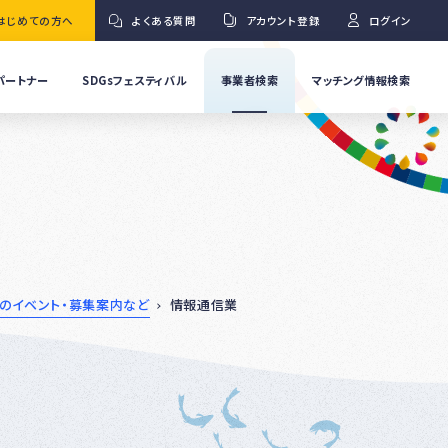
はじめての方へ
よくある質問
アカウント登録
ログイン
パートナー
SDGsフェスティバル
事業者検索
マッチング情報検索
流
事
業
」
者
Ｇ
の
取
り
ワ
組
み
紹
のイベント・募集案内など
情報通信業
介
事
Ｇ
業
者
の
イ