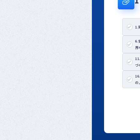
1
6
界
1
づ
1
の