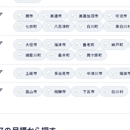
ア
関市
美濃市
美濃加茂市
可児市
七宗町
八百津町
白川町
東白川
ア
大垣市
海津市
養老町
神戸町
揖斐川町
垂井町
関ケ原町
ア
土岐市
多治見市
中津川市
瑞浪
ア
高山市
飛騨市
下呂市
白川村