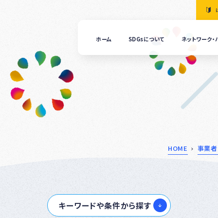
ホーム
SDGsについて
ネットワーク・
「清
の国
ぎふ
ＳＤ
ｓ推
進ネ
ット
ーク
につ
HOME
事業者
いて
ぎふ
ＳＤ
ｓ推
キーワードや条件から探す
進パ
ート