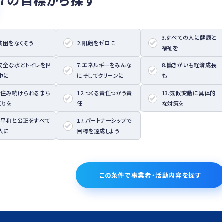
17の目標から探す
3.すべての人に健康と
.貧困をなくそう
2.飢餓をゼロに
福祉を
.安全な水とトイレを世
7.エネルギーをみんな
8.働きがいも経済成長
中に
にそしてクリーンに
も
1.住み続けられるまち
12.つくる責任つかう責
13.気候変動に具体的
くりを
任
な対策を
6.平和と公正をすべて
17.パートナーシップで
人に
目標を達成しよう
この条件で事業者・活動内容を探す