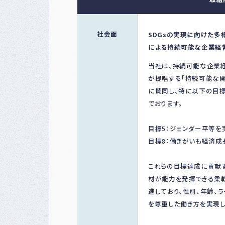
社会面
SDGsの実現に向けた多
による持続可能な企業経
当社は、持続可能な企業
が提唱する「持続可能な開
に賛同し、特に以下の目
でおります。
目標5：ジェンダー平等を
目標8：働きがいも経済成
これらの目標達成に貢献
材が能力を発揮できる柔
進しており、性別、年齢、
を尊重した働き方を実現し