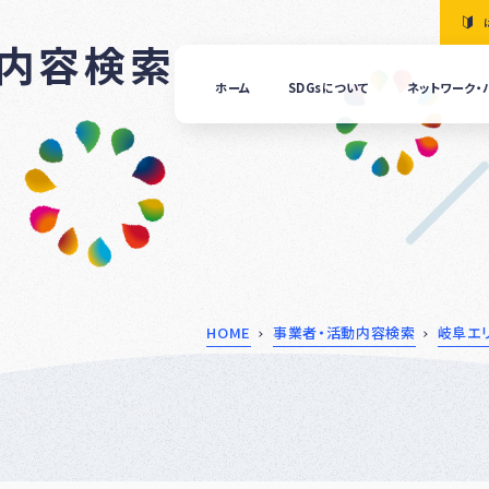
動内容検索
ホーム
SDGsについて
ネットワーク・
「清
の国
ぎふ
ＳＤ
ｓ推
進ネ
ット
ーク
につ
HOME
事業者・活動内容検索
岐阜エ
いて
ぎふ
ＳＤ
ｓ推
進パ
ート