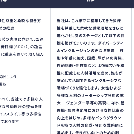
様性尊重と柔軟な働き方
当社は、これまでに構築してきた多様
営の推進
性を尊重した柔軟な労働環境をさらに
進化させ、次のステージとして以下の目
経営の実現に向けて、国連
標を掲げてまいります。 ダイバーシティ
発目標（SDGs）」の趣旨
＆インクルージョンの更なる推進 性
標に重点を置いて取り組ん
別や年齢に加え、国籍、障がいの有無、
性的指向・性自認など、より幅広い多様
性に配慮した人材活用を進め、誰もが
実現しよう
安心して活躍できるインクルーシブな
長も
職場づくりを強化します。 女性および
多様な人材のリーダーシップ登用の拡
すべく、当社では多様な人
大 ジェンダー平等の実現に向け、管
軟な労働環境の整備を推
理職・意思決定層における女性比率の
ライフスタイル等の多様性
向上をはじめ、多様なバックグラウン
ております。
ドを持つ人材の育成・登用を戦略的に
進めます。 働きがい向上のための制