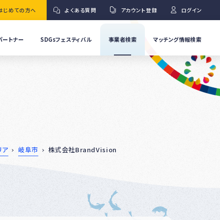
はじめての方へ
よくある質問
アカウント登録
ログイン
パートナー
SDGsフェスティバル
事業者検索
マッチング情報検索
流
事
業
」
者
Ｇ
の
取
り
ワ
組
み
紹
リア
岐阜市
株式会社BrandVision
介
事
Ｇ
業
者
の
イ