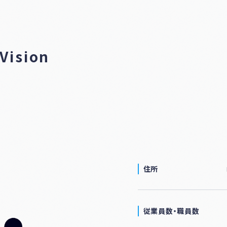
ナー
登録
制度
につ
いて
ision
住所
従業員数・
職員数