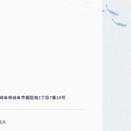
ベ
ン
ト
・
募
集
案
内
な
ど
岐阜県岐阜市薮田南3丁目7番20号
1人