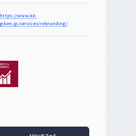
https://www.kk-
giken.jp/services/rebranding/
SDGsのゴール