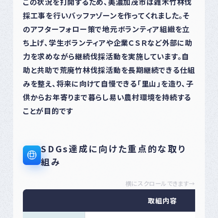
この状況を打開するため、美濃加茂市は雑木竹林伐
採工事を行いバッファゾーンを作ってくれました。そ
のアフターフォロー策で地元ボランティア組織を立
ち上げ、学生ボランティアや企業ＣＳＲなど外部に助
力を求めながら継続伐採活動を実施しています。自
助と共助で荒廃竹林伐採活動を長期継続できる仕組
みを整え、将来に向けて自慢できる「里山」を造り、子
供からお年寄りまで暮らし易い農村環境を持続する
ことが目的です
SDGs達成に向けた重点的な取り
組み
横にスクロールできます→
取組内容