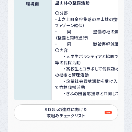
里山林の整備活動
環境面
〇分野
・山之上町金谷集落の里山林の整備活動
ファゾーン確保）
・ 同 整備跡地の景観形成
（整備と同時進行）
・ 同 獣被害軽減活動
〇内容
・大学生ボランティアと協同で荒廃地
等の伐採活動
・高校生とコラボして伐採跡地に山桜
の植樹と管理活動
・企業社会貢献活動を受け入れて協
て竹林伐採活動
・ぎふの田舎応援隊と共同して活動す
ＳＤＧｓの達成に向けた
取組みチェックリスト