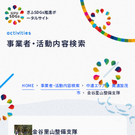
ぎふSDGs推進ポ
ータルサイト
activities
事業者・活動内容検索
HOME
事業者・活動内容検索
中濃エリア
美濃加茂
市
金谷里山整備支隊
金谷里山整備支隊