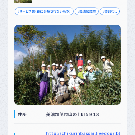
サービス業（他に分類されないもの）
美濃加茂市
登録なし
住所
美濃加茂市山の上町５９１８
http://chikurinbassai.livedoor.bl