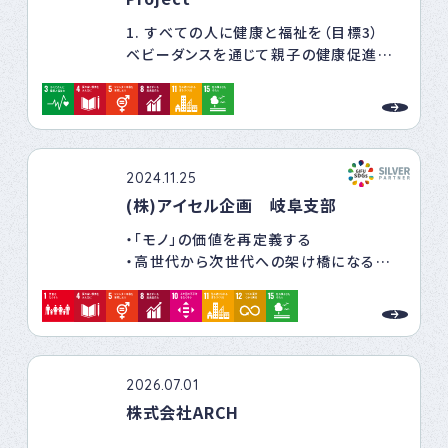
く持続可能な社会基盤を創り上げます。
1. すべての人に健康と福祉を（目標3）
ベビーダンスを通じて親子の健康促進と
心の豊かさを育み、子育て家庭のストレス
軽減に貢献します。
2. 質の高い教育をみんなに（目標4）
親子のふれあいを通じて、乳幼児期からの
2024.11.25
情緒的発達を支え、保護者向けの育児支
(株)アイセル企画 岐阜支部
援プログラムを提供します。
・「モノ」の価値を再定義する
3. ジェンダー平等を実現しよう（目標5）
・高世代から次世代への架け橋になる
育児への父親の積極的な参加を促し、男
・お客様の財産を守る
女ともに子育てしやすい社会を目指しま
す。
【使命（ミッション）】
・地域から選ばれるダイバーシティ（多様
4. 住み続けられるまちづくりを（目標11）
性）企業の体現
地域の子育て支援ネットワークを強化し、
2026.07.01
生い立ち・年齢・性別・病・既往症や障がい
子育てしやすい環境を整え、地域活性化に
株式会社ARCH
で不当にしない、されない働く環境をつく
貢献します。
ります。