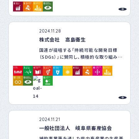
地域に雇用を生み、理念を伝え、浸透させ、
5. パートナーシップで目標を達成しよう
お客様も従業員も幸せになることを目指し
（目標17）
ます。
行政・企業・教育機関・地域団体と連携し、
ベビーダンスを軸にした持続可能な社会
・社会貢献度の高い企業になる
2024.11.28
づくりを推進します。
お客様にとって良き隣人となり、法令遵守
株式会社 高島衛生
をし、終活とSDGsの先駆者を目指します。
この経営方針のもと、私たちはベビーダン
国連が提唱する「持続可能な開発目標
モノの価値を再定義し、全ての人がより良
ス等の活動を通じて、より良い未来を築く
（SDGs）」に賛同し、積極的な取り組みを
く生きるために、情報発信と教育活動を行
ための活動を続けてまいります。
通じて持続可能な社会の実現に貢献して
います。
参ります。
2024.11.21
一般社団法人 岐阜県畜産協会
補助事業等を通した県内畜産業の生産基