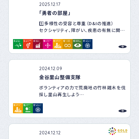
2025.12.17
「勇者の部屋」
1️⃣多様性の受容と尊重（D&Iの推進）
セクシャリティ、障がい、疾患の有無に関わ
らず、全ての人が尊重され、適切な支援に
アクセスできる「オープン・アームス（開か
れた）」な社会を目指します。
2️⃣「かかりつけ心理カウンセラー」文化の
醸成
2024.12.09
オンラインの利点を最大限に活かし、低価
金谷里山整備支隊
格かつ利用しやすい方法でカウンセリング
を提供することで、心の不調を早期にケア
ボランティアの力で荒廃地の竹林雑木を伐
する文化を日本に根付かせます。
採し里山再生しよう
3️⃣地域社会への還元と共創
地元・岐阜県郡上市の資源を活用し、地域
私たちの集落ではイノシシによる農作物や
の対人援助職のスキルアップや当事者の
土木などに獣害が多発し農家の営農意欲
居場所づくりを通じて、地方創生と持続可
が減退しており、被害防止は解決されるべ
能な福祉モデルの構築に邁進します。
き最重要課題となっています。この状況を
4️⃣パートナーシップによる課題解決
2024.12.12
打開するため、美濃加茂市は雑木竹林伐