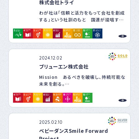
行政、民間企業、他の自助団体等と連携
株式会社トライ
採工事を行いバッファゾーンを作ってくれ
し、「孤独・孤立対策」をはじめとする複雑
ました。そのアフターフォロー策で地元ボ
わが社は「信頼と活力をもって会社を創成
な社会課題に対して、当事者視点と専門的
ランティア組織を立ち上げ、学生ボランティ
する」という社訓のもと 国連が提唱する
視点の両輪で立ち向かいます。
アや企業ＣＳＲなど外部に助力を求めなが
「持続可能な開発目標SDGｓ」に賛同し
ら継続伐採活動を実施しています。自助と
社会課題の解決に取り組みＳＤＧｓ達成に
共助で荒廃竹林伐採活動を長期継続でき
貢献します
る仕組みを整え、将来に向けて自慢できる
「里山」を造り、子供からお年寄りまで暮ら
し易い農村環境を持続することが目的で
2024.12.02
す
ブリューエン株式会社
Mission あるべきを破壊し、持続可能な
未来を創る。
「女性はこうあるべき」「地方だからできな
い」「外国人には難しい」。
私たちの社会には、誰かが決めた「あるべ
き」見えない壁がまだ多く存在します。
2025.02.10
ブリューエンは、その固定観念を壊します。
ベビーダンスSmile Forward
誰もが自分らしく輝ける仕組みを再構築
Project
し、一時的な解決ではない、 次世代へと続