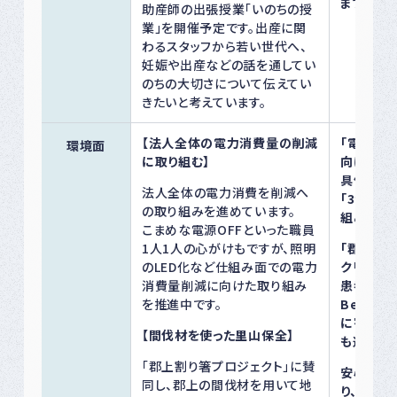
ます。
助産師の出張授業「いのちの授
業」を開催予定です。出産に関
わるスタッフから若い世代へ、
妊娠や出産などの話を通してい
のちの大切さについて伝えてい
きたいと考えています。
【法人全体の電力消費量の削減
「電力消
環境面
に取り組む】
向け、取
具体的な
法人全体の電力消費を削減へ
「3%減」
の取り組みを進めています。
組みを進
こまめな電源OFFといった職員
1人1人の心がけもですが、照明
「郡上の
のLED化など仕組み面での電力
クリエー
消費量削減に向けた取り組み
患者さんの
を推進中です。
Being
に寄与す
【間伐材を使った里山保全】
も進めて
「郡上割り箸プロジェクト」に賛
安心感や
同し、郡上の間伐材を用いて地
り、SDG