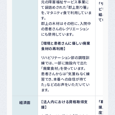
元の障害福祉サービス事業に
「サステ
て袋詰めされた「郡上割り箸」
ビリテー
を、マタニティ食で利用していま
組みを、
す。
ていきます
郡上の木材はその他に、入院中
の患者さんのレクリエーション
にも使用しています。
【環境と患者さんに優しい廃棄
食材の再利用】
リハビリテーション部の調理訓
練では、一部に施設内で出た
「廃棄食材」を使っています。
患者さんからは「気兼ねなく練
習でき、本番への自信が持て
た」などのお声をいただいてい
ます。
【法人内における資格取得支
「職員へ
経済面
援】
援」推進に
度末まで