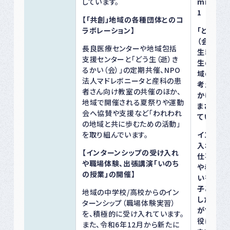
しています。
mmunit
1
【「共創」地域の各種団体とのコ
ラボレーション】
「どう生（
（会）」で
長良医療センターや地域包括
生き方や
支援センターと「どう生（逝）き
生の締め
るかい（会）」の定期共催、NPO
域の方々
法人マドレボニータと産科の患
考えるこ
者さん向け教室の共催のほか、
かけとな
地域で開催される夏祭りや運動
まざまな
会へ協賛や支援など「われわれ
ています。
の地域と共に歩むための活動」
を取り組んでいます。
インター
入れでは
【インターンシップの受け入れ
仕事の様
や職場体験、出張講演「いのち
や赤ちゃ
の授業」の開催】
いを通じ
子どもた
地域の中学校/高校からのイン
したり将
ターンシップ（職場体験実習）
ができる
を、積極的に受け入れています。
役に立ち
また、令和6年12月から新たに