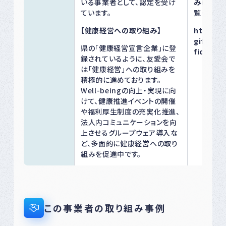
いる事業者として、認定を受け
みについ
ています。
覧ください
【健康経営への取り組み】
https://
gifu.or.
県の「健康経営宣言企業」に登
fice.ht
録されているように、友愛会で
は「健康経営」への取り組みを
積極的に進めております。
Well-beingの向上・実現に向
けて、健康推進イベントの開催
や福利厚生制度の充実化推進、
法人内コミュニケーションを向
上させるグループウェア導入な
ど、多面的に健康経営への取り
組みを促進中です。
この事業者の取り組み事例