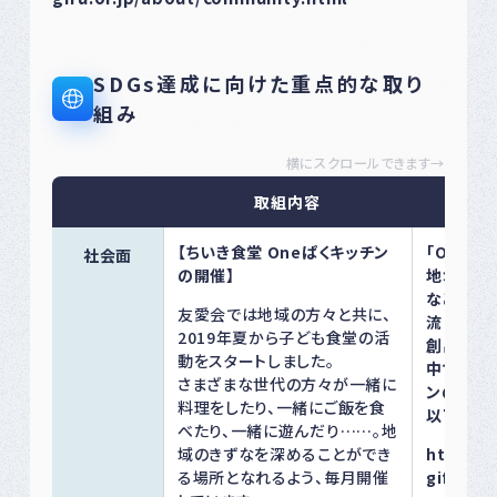
SDGs達成に向けた重点的な取り
組み
横にスクロールできます→
取組内容
【ちいき食堂 Oneぱくキッチン
「Oneぱ
社会面
の開催】
地域にお
などの解
友愛会では地域の方々と共に、
流･多世
2019年夏から子ども食堂の活
創出のた
動をスタートしました。
中です。 
さまざまな世代の方々が一緒に
ンの開催
料理をしたり、一緒にご飯を食
以下をご
べたり、一緒に遊んだり……。地
域のきずなを深めることができ
https://
る場所となれるよう、毎月開催
gifu.or.