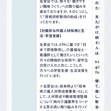
友愛会では、様々な「働きやす
の支援を
い職場づくり」への取り組みを
たしました
進めておりますが、その１つとし
て「資格研修取得の助成」を行
友愛会を
っております。
た熱意あ
が叶えら
【計画的な外国人材採用と生
け入れ･
活･学習支援】
続き実践
そのほか
友愛会では、EPAに基づき 「日
人材育成
本で資格取得し、介護福祉士･
は、以下を
看護師として働きたい」といった
方々の積極的な採用や、留学生
https://
の受け入れと共に、こうした
gifu.or.
方々への学習支援･生活支援を
fice.ht
行っています。
健康経営
※友愛会は、岐阜県より「岐阜
て、他職
県介護人材育成事業者・G1」と
康経営チ
して、人材育成や職場環境整備
し、様々
について県内介護業界をリード
取り組んで
する質の高い取り組みを行って
会の健康