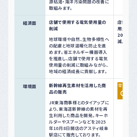
源枯渇・海洋汚染問題の改善に
取組みます。
店舗で使用する電気使用量の
店舗運営
経済面
削減
用量を20
2030年
地球環境や自然、生物多様性へ
減。（岐阜
の配慮と地球温暖化防止を進
めます。省エネルギー機器導入
を推進し、店舗で使用する電気
使用量の削減に取組みながら、
地域の経済成長に貢献します。
新幹線再生素材を活用した商
環境面
品の販売
JR東海商事様とのタイアップに
より、東海道新幹線の素材を再
生利用した商品を開発。キーホ
ルダーやスプーンなどを2025
年10月8日開店のアスティ岐阜
駅店にて販売しております。