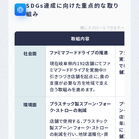
SDGs達成に向けた重点的な取り
組み
横にスクロールできます→
取組内容
ファミマフードドライブの推進
ファミマ
社会面
実施店舗を
現在岐阜県内192店舗にてファ
でに200
ミマフードドライブを実施中!!
舗）
引きつづき店舗を起点に、食の
支援が必要な方を地域で支え
合う取組みを進めます。
プラスチック製スプーン・フォー
プラスチ
環境面
ク・ストローの削減
ン・フォー
店舗での使
店舗で使用する、プラスチック
年度比で、
製スプーン・フォーク・ストロー
に20％削
の削減を行い、地球温暖化・資
舗）