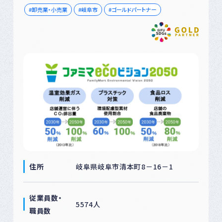
卸売業・小売業
岐阜市
ゴールドパートナー
住所
岐阜県岐阜市清本町8－16－1
従業員数・
5574人
職員数