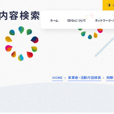
動内容検索
ホーム
SDGsについて
ネットワーク・
「清
の国
ぎふ
ＳＤ
ｓ推
進ネ
ット
ーク
につ
HOME
事業者・活動内容検索
飛騨
いて
ぎふ
ＳＤ
ｓ推
進パ
ート