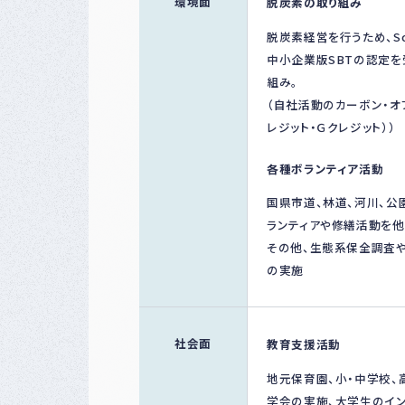
環境面
脱炭素の取り組み
脱炭素経営を行うため、Sc
中小企業版SBTの認定を
組み。
（自社活動のカーボン・オ
レジット・Ｇクレジット））
各種ボランティア活動
国県市道、林道、河川、
ランティアや修繕活動を他
その他、生態系保全調査
の実施
社会面
教育支援活動
地元保育園、小・中学校
学会の実施、大学生のイン