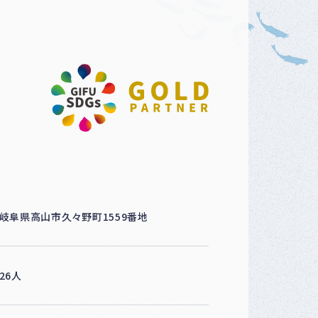
ベ
ン
ト
・
募
集
案
内
な
ど
岐阜県高山市久々野町1559番地
26人