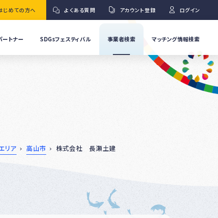
はじめての方へ
よくある質問
アカウント登録
ログイン
パートナー
SDGsフェスティバル
事業者検索
マッチング情報検索
流
事
業
」
者
Ｇ
の
取
り
ワ
組
み
紹
エリア
高山市
株式会社 長瀬土建
介
事
Ｇ
業
者
の
イ