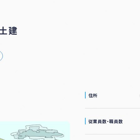
ナー
登録
制度
につ
土建
いて
住所
従業員数・
職員数