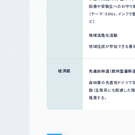
図書や受験生へのお守り
（テーマ：SDGs、インフ
ど）
地域活性化活動
地域住民が参加できる著
経済面
先進的林道（欧州型基幹
森林業の先進地ドイツで
路（生態系にも配慮した
推進する。