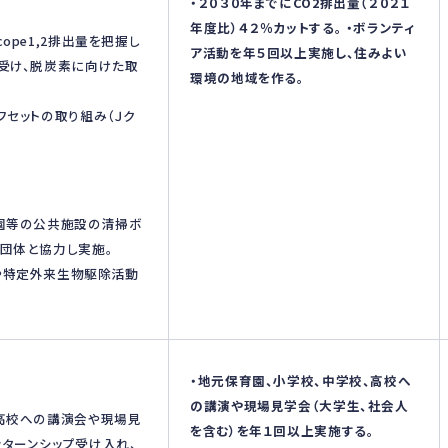
・２０３０年までにCO2排出量（２０２１
年度比）４２％カットする。 ・ボランティ
ope1,2排出量を把握し
ア活動を年５回以上実施し、住みよい
受け、脱炭素に向けた取
環境の地域を作る。
フセットの取り組み（Ｊク
公園等の公共施設の清掃ボ
団体と協力し実施。
や特定外来生物駆除活動
・地元保育園、小学校、中学校、高校へ
の講演や現場見学会（大学生、社会人
、高校への講演会や現場見
を含む）を年１回以上実施する。
ターンシップ受け入れ、