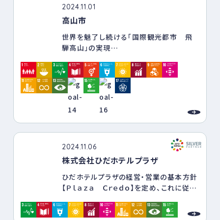
2024.11.01
高山市
世界を魅了し続ける「国際観光都市 飛
騨高山」の実現
飛騨高山特有の風土と飛騨人（先人）が生
み出し、先人たちが守り、築き上げてきた自
然や歴史・伝統が後世に引き継がれるとと
もに、それらを活かした地域経済の発展が
図られ、心豊かな暮らしが営まれている、
国内外から選ばれ続ける「国際観光都
市 飛騨高山」の実現を目指す。
2024.11.06
株式会社ひだホテルプラザ
① 地域特性を活かした産業が活性化し、
ひだホテルプラザの経営・営業の基本方針
賑わいと魅力にあふれるまち
【Ｐｌａｚａ Ｃｒｅｄｏ】を定め、これに従い
地域資源の活用により、観光をはじめと
全社員が業務に従事しています。
した基盤産業が成長し、市外からの資金・
人材の獲得が進むとともに、産業間・企業