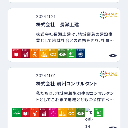
ＳＤＧｓ達成に向け、個々の目標や重点的
間のつながりの強化により、市内経済全体
取組及び、数値化された指標を定め、全社
への波及と経済の好循環が生まれ、まち全
員が協力し取り組みます。
体が賑わいと魅力にあふれている。
2024.11.21
株式会社 長瀬土建
② 歴史・伝統が継承され、郷土への誇
り・愛着が持てるまち
株式会社長瀬土建は、地域密着の建設事
先人から受け継いだ歴史遺産、伝統文
業として地域社会との連携を図り、社員一
化が守られ、学校・地域・企業など多様な
人一人が本気でSDGsを企業行動につな
ステークホルダーの協働・連携した取組み
げ、『カーボンニュートラル・サーキュラー
により、郷土への誇りや愛着が育まれてい
エコミー・ネイチャーポジティブ』を積極的
るとともに、飛騨高山の歴史・伝統が国内
に推進し、お客様や地域から信頼され、持
外へ広く周知され、持続可能な地域づくり
続可能な地域社会の創造に貢献できるよ
に対する国際的協働が進んでいる。
2024.11.01
うに尽力する。
株式会社 飛州コンサルタント
③ 自然がもたらす多様な恵みを活かす
私たちは、地域密着型の建設コンサルタン
とともに、脱炭素社会に貢献するまち
トとしてこれまで地域とともに保存すべき
森や水、大地など自然がもたらす多様な
環境のあり方を考えてきました。
恩恵への理解が進み、環境の保全が図ら
また、基本理念は、一人ひとりが自らの行
れるとともに、豊かな自然の恵みを活かし
動に誇りを持ち社会貢献を通じた満足度
た地域・産業の活性化が図られ、国内外か
向上を第一としており、やりがい、納得、働
ら注目される地球環境にやさしい先進的