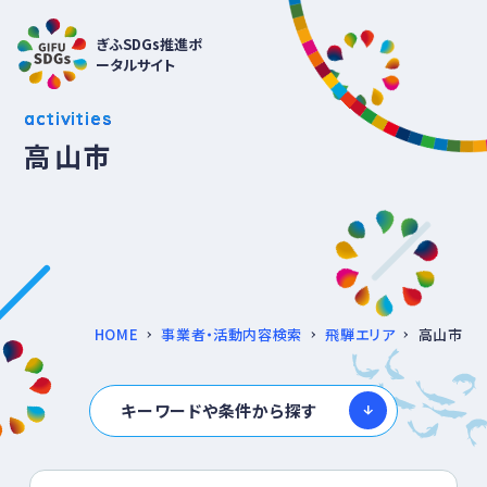
ぎふSDGs推進ポ
ータルサイト
activities
高山市
HOME
事業者・活動内容検索
飛騨エリア
高山市
キーワードや条件から探す