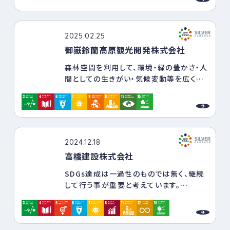
きやすさが実感できる社風を創り出してい
な脱炭素社会に向けた取組みが進んでい
ます。
る。
ＳＤＧｓは、決して国境を跨ぐ取り組みのみ
2025.02.25
が対象ではありません。
御嶽鈴蘭高原観光開発株式会社
環境問題を巡る「①自然災害の甚大化」
「②持続可能な技術開発」「③資源エネル
森林空間を利用して、環境・緑の豊かさ・人
ギー問題」は、私たちの事業に密着した課
間としての生きがい・気候変動等を広く伝
題です。
達する場を提供する
国連がＧＯＡＬとした２０３０年までに、地
また、森づくりをとおし地域の活性化や関
域密着型企業ならではの様々なアクション
係人口の創出をめざす
プランを策定、実施します。
2024.12.18
高橋建設株式会社
SDGs達成は一過性のものでは無く、継続
して行う事が重要と考えています。
企業の継続的発展に組み込まれた業務の
一環としての活動であることを意識し、
「社員の成長、地域の発展が企業の成長に