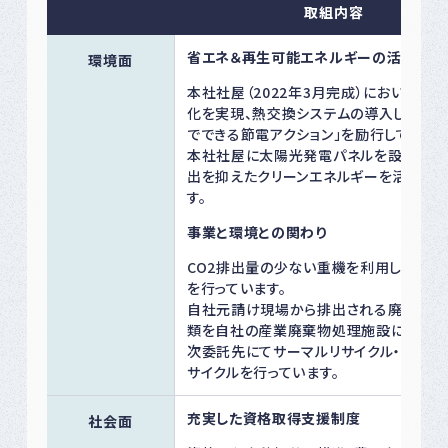
取組内容
省エネ＆再生可能エネルギーの活用
環境面
本社社屋（2022年3月完成）において全館
化を実現、熱交換システムの導入し、「オフ
でできる節電アクション」を励行しています
本社社屋に太陽光発電パネルを設置し、C
出を抑えたクリーンエネルギーを活用して
す。
事業と環境との関わり
CO2排出量の少ない重機を利用した解体
を行っています。
自社元請け現場から排出される廃プラス
類を自社の産業廃棄物処理施設にて処理
次委託先にてサーマルリサイクル・マテリ
サイクルを行っています。
充実した資格取得支援制度
社会面