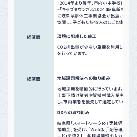
・2014年より毎年、市内小中学校に寄付
・「キッズタウンぎふ2024（岐阜新聞社主催
に岐阜県解体工事業協会が出展、協会員
協賛し、子どもたち48人のしごと体験を
環境に配慮した施工
経済面
CO2排出量が少ない重機を利用した解
を行っています。
地域課題解決への取り組み
経済面
地域採用を積極的に行っています。
工事下請け業者や資機材購入業者選定
し、市内業者を優先して選定しています。
DXへの取り組み
岐阜県「スマートワークIoT実践導入支
補助金」を受け、「Web版手配管理ホワイ
ード」を導入し、各現場情報の入力・共有