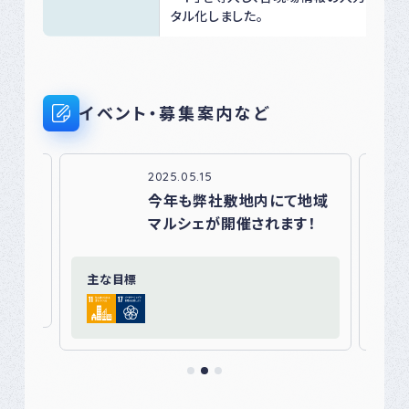
タル化しました。
イベント・募集案内など
2025.05.15
5🎪
今年も弊社敷地内にて地域
マルシェが開催されます！
主な目標
主