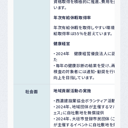
資格取得を積極的に推進、費用を全額補
います。
年次有給休暇取得率
年次有給休暇を取得しやすい環境にし、
給取得率は55％を超えています。
健康経営
・2024年 健康経営優良法人に認定され
た
・毎年の健康診断の結果を受け、再検査・
検査の対象者には通知・勧奨を行い、受
向上を目指しています。
地域貢献活動の実施
社会面
・西濃建設業協会ボランティア活動に参
・2024年、地域団体が主催するマルシェ「
ェス」に自社敷地を無償提供
・2024年、大垣市登録市民団体（こども食
が主催するイベントに自社敷地を無償提