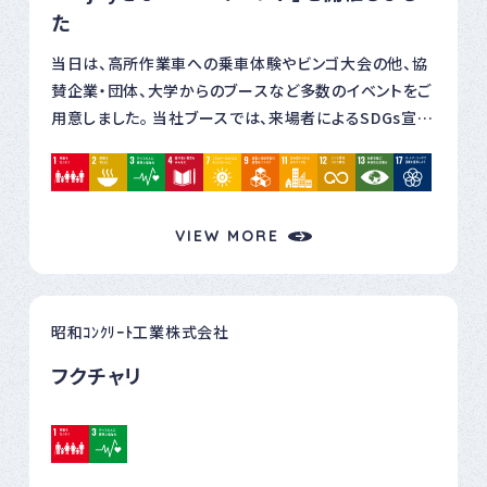
た
当日は、高所作業車への乗車体験やビンゴ大会の他、協
賛企業・団体、大学からのブースなど多数のイベントをご
用意しました。 当社ブースでは、来場者によるSDGs宣
言・SDGs取り組み状況のアンケート調査 、間伐材を使っ
たバードコール（鳥笛）作り、SDGsクレーンゲーム、再エ
ネ自給率見える化サービス・停電情報お知らせサービ
ス・当社公式Xのご案内などを実施しました。
VIEW MORE
＜↑間伐材を使ったバードコール作り＞ ＜←SDGs宣言
＞ また、環境に配慮して、会場で使用する全ての電気を
従来使われているディーゼル発電機でなく、電気自動車
昭和ｺﾝｸﾘｰﾄ工業株式会社
から供給しました。＜電気自動車からゴールで使用する
送風機へ電源供給＞ このイベントを通じて、多くのファミ
フクチャリ
リー層に『楽しみながら「SDGsに触れて、感じて、興味・
関心を高めて、身近なことから行動を変えてみる」、その
ひとつの“きっかけ”としていただく』ことができました。お
子さまからは「ご飯を残さず食べる」や「水を出しっぱな