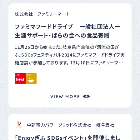
ライブとは
株式会社 ファミリーマート
https://www.family.co.jp/sustainability/fooddr
ive.html
ファミマフードドライブ 一般社団法人一
生涯サポート・ばらの会への食品寄贈
11月26日から始まった、岐阜県庁主催の『清流の国ぎ
ふ』SDGsフェスティバル2024にファミマフードドライブ実
施店舗が参加しております。 12月18日にファミリーマー
ト北方加茂店で、一般社団法人一生涯サポート・ばらの
会様に、岐阜北営業所村瀬所長とファミリーマート北方
加茂店小島オーナーから食品寄贈を実施しましたのでご
報告します。 一般社団法人一生涯サポート・ばらの会様
VIEW MORE
とは、岐阜県内の20店舗でファミマフードドライブを実施
しております。 2024年3月から8月で、90キロの食品寄贈
を行いました。 ■ファミマフードドライブとは
中部電力パワーグリッド株式会社 岐阜支社
https://www.family.co.jp/sustainability/fooddr
ive.html
「Enjoyぎふ SDGsイベント」を開催しまし