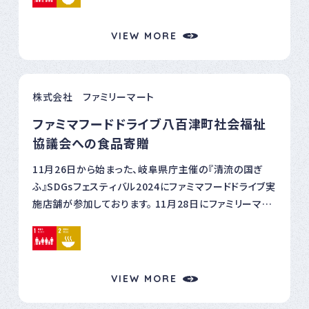
店長から食品寄贈を実施しましたのでご報告します。 可
児市社会福祉協議会様とは、可児市で11店舗ファミマフ
VIEW MORE
ードドライブを実施しております。 2024年3月から8月で、
81.5キロの食品寄贈を行いました。 ■ファミマフードド
ライブとは
株式会社 ファミリーマート
https://www.family.co.jp/sustainability/fooddr
ive.html
ファミマフードドライブ八百津町社会福祉
協議会への食品寄贈
11月26日から始まった、岐阜県庁主催の『清流の国ぎ
ふ』SDGsフェスティバル2024にファミマフードドライブ実
施店舗が参加しております。 11月28日にファミリーマー
ト加茂八百津店で、八百津町社会福祉協議会様に、各務
原営業所尾関所長とファミリーマート加茂八百津店 岩
井さんから食品寄贈を実施しましたのでご報告します。
八百津町社会福祉協議会様とは、八百津町で3店舗ファ
VIEW MORE
ミマフードドライブを実施しております。 2024年10月度
で、6.5キロの食品寄贈を行いました。 ■ファミマフードド