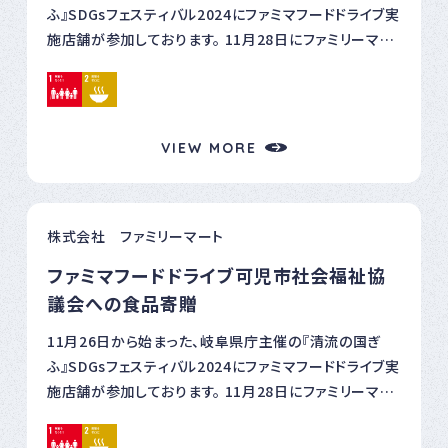
ふ』SDGsフェスティバル2024にファミマフードドライブ実
施店舗が参加しております。 11月28日にファミリーマー
ト岐南町三宅店で、岐南町社会福祉協議会様に、岐阜南
営業所堀田所長から食品寄贈を実施しましたのでご報
告します。 岐南町社会福祉協議会様とは、岐南町で5店
舗ファミマフードドライブを実施しております。 2024年3
VIEW MORE
月から8月で、40キロの食品寄贈を行いました。 ■ファミ
マフードドライブとは
https://www.family.co.jp/sustainability/fooddr
株式会社 ファミリーマート
ive.html
ファミマフードドライブ可児市社会福祉協
議会への食品寄贈
11月26日から始まった、岐阜県庁主催の『清流の国ぎ
ふ』SDGsフェスティバル2024にファミマフードドライブ実
施店舗が参加しております。 11月28日にファミリーマー
ト可児大森東店で、可児市社会福祉協議会様に、各務原
営業所尾関所長とファミリーマート可児大森東店 西浦