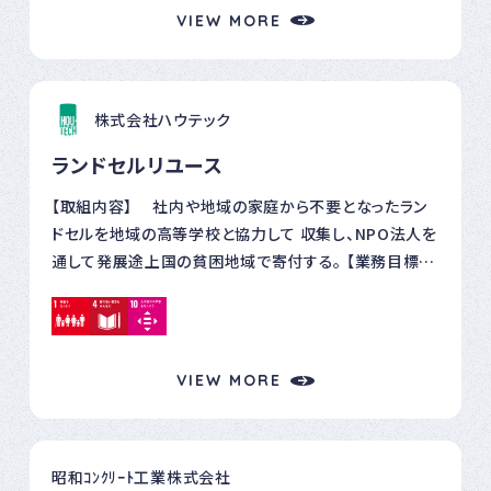
しにしない」などの声もいただくことができました。 当社
VIEW MORE
は、今後も持続可能な社会の実現に向けた活動・情報発
信を積極的に展開してまいります。
株式会社ハウテック
ランドセルリユース
【取組内容】 社内や地域の家庭から不要となったラン
ドセルを地域の高等学校と協力して 収集し、NPO法人を
通して発展途上国の貧困地域で寄付する。 【業務目標】
地域社会との協力 貧困層への支援 廃棄品の再利用 【結
果】 地元高等学校との連携 NPO法人JIYU様を通し、フ
ィリピン・セブ島の貧困層の子供たちにランドセル、文房
具の支援 各新聞社に記事掲載
VIEW MORE
昭和ｺﾝｸﾘｰﾄ工業株式会社