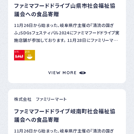
ファミマフードドライブ山県市社会福祉協
議会への食品寄贈
11月26日から始まった、岐阜県庁主催の『清流の国ぎ
ふ』SDGsフェスティバル2024にファミマフードドライブ実
施店舗が参加しております。 11月28日にファミリーマー
ト山県東深瀬店で、山県市社会福祉協議会様に、岐阜北
営業所村瀬所長から食品寄贈を実施しましたのでご報
告します。 山県市社会福祉協議会様とは、山県市で4店
舗ファミマフードドライブを実施しております。 2024年3
VIEW MORE
月から8月で、108キロの食品寄贈を行いました。 ■ファ
ミマフードドライブとは
https://www.family.co.jp/sustainability/fooddr
株式会社 ファミリーマート
ive.html
ファミマフードドライブ岐南町社会福祉協
議会への食品寄贈
11月26日から始まった、岐阜県庁主催の『清流の国ぎ