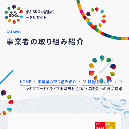
ぎふSDGs推進ポ
ータルサイト
cases
事業者の取り組み紹介
HOME
事業者の取り組み紹介
01.貧困をなくそう
フ
ァミマフードドライブ山県市社会福祉協議会への食品寄贈