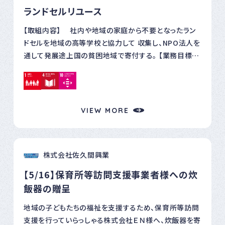
ランドセルリユース
【取組内容】 社内や地域の家庭から不要となったラン
ドセルを地域の高等学校と協力して 収集し、NPO法人を
通して発展途上国の貧困地域で寄付する。 【業務目標】
地域社会との協力 貧困層への支援 廃棄品の再利用 【結
果】 地元高等学校との連携 NPO法人JIYU様を通し、フ
ィリピン・セブ島の貧困層の子供たちにランドセル、文房
具の支援 各新聞社に記事掲載
VIEW MORE
株式会社佐久間興業
【5/16】保育所等訪問支援事業者様への炊
飯器の贈呈
地域の子どもたちの福祉を支援するため、保育所等訪問
支援を行っていらっしゃる株式会社ＥＮ様へ、炊飯器を寄