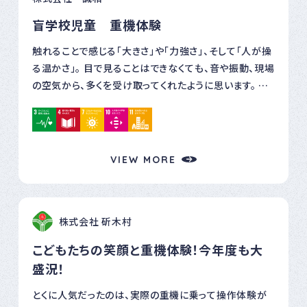
取り組みました。 万が一の場面で、ＡＥＤ！と思いつける
盲学校児童 重機体験
よう、ＡＥＤを身近なものにしていきたいと考えています。
触れることで感じる「大きさ」や「力強さ」、そして「人が操
る温かさ」。 目で見ることはできなくても、音や振動、現場
の空気から、多くを受け取ってくれたように思います。 あ
る生徒さんは、 「こんな仕事があるって知らなかった。な
んだかワクワクした」 と笑顔で話してくれました。 その言
葉に、私たちの方が大きな勇気と学びをもらいました。
「見えないからできない」のではなく、 「感じる力」が、新し
VIEW MORE
い世界の扉を開いてくれる。 この経験が、生徒さん一人ひ
とりの将来に少しでも希望や選択肢になってくれたら、と
思います。 参加していただいた生徒さんより、心あたたま
株式会社 斫木村
るお手紙をいただきました。 ありがとうございました。
こどもたちの笑顔と重機体験！今年度も大
盛況！
とくに人気だったのは、実際の重機に乗って操作体験が