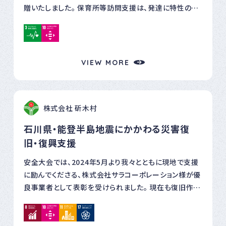
贈いたしました。 保育所等訪問支援は、発達に特性のあ
るお子様が集団生活へ馴染めるようサポートする大切な
架け橋です。 子どもたちが施設でおいしいご飯を食べ、笑
顔ですこやかに成長できるよう、食の面から少しでも力に
なれれば幸いです。 これからも私たちは、持続可能な地
VIEW MORE
域社会の実現に向けて、身近な支援から一歩ずつ取り組
んでまいります。
株式会社 斫木村
石川県・能登半島地震にかかわる災害復
旧・復興支援
安全大会では、2024年5月より我々とともに現地で支援
に励んでくださる、株式会社サラコーポレーション様が優
良事業者として表彰を受けられました。 現在も復旧作業
が行われている能登半島ですが、少しずつ復興への光が
見えてきています。 復旧作業に関わる、全ての作業員の
皆さまが、無事故で作業を完了されますように。 一日で