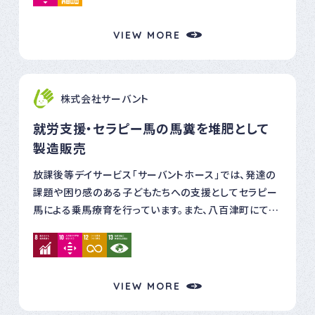
境づくりにも力を入れました。 当社は、「建設業の楽しさ
れた色を採用。 子ども達が集まる施設や、プラネタリウ
や魅力を、もっと身近に感じてほしい」という思いのもと、
ム、アートギャラリーなどには、ピクトグラムを設定して、
VIEW MORE
毎年こうした地域イベントに参加しています。 今年度もた
色と形の両面でご案内しています。 今どの建物にいるの
くさんの方々にお越しいただき、賑やかな1日となりまし
か。目的地は何色の建物なのか。 フロア案内も、分かりや
た。 私たちは、地域の未来を担うこどもたちへ、「建設業
すく色でのご案内に取り組んでいます。
って面白い！」という小さなきっかけをこれからも届けて
株式会社サーバント
いきます。 未来の担い手たちに、ワクワクする出会いを。
就労支援・セラピー馬の馬糞を堆肥として
これからも、沢山の笑顔に出会えるよう、私たちは地域と
製造販売
ともに歩んでいきます。 ご参加いただいた皆さま、ありが
とうございました！
放課後等デイサービス「サーバントホース」では、発達の
課題や困り感のある子どもたちへの支援としてセラピー
馬による乗馬療育を行っています。また、八百津町にて馬
たちの養老牧場として「天空の牧場・スクーデリアステ
ラ」を運営しており、就労支援事業の施設外支援先として
活用しています。 両施設の馬たちの馬糞を堆肥（肥料）と
して製造販売しています。この堆肥の製造販売の作業を、
VIEW MORE
就労移行支援及び就労継続支援B型の利用者の方の就
労支援として取り入れており、環境面・経済面からSDGs