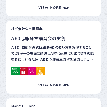
も早く、現地の皆さまが元の生活を取り戻せますように。
VIEW MORE
社員一同、心よりお祈り申し上げます。 ↓2024年5月、岐
阜から被災地に向けて出発！ 「みんなのチカラで！」を
合言葉に、力強く復旧支援への一歩を踏み出しました。
株式会社佐久間興業
↓被災地での様子。 少しずつですが、復興のための解
体作業が進んでいます。
AED心肺蘇生講習会の実施
ＡＥＤ（自動体外式除細動器）の使い方を習得すること
で、万が一の場面に遭遇した時に迅速に対応できる知識
を身に付けるため、ＡＥＤ心肺蘇生講習を受講しました。
作業現場に限らず、プライベートでも、いつＡＥＤを利用
するような場面に遭遇するかわかりません。倒れてから
５分以内にＡＥＤを使用することで、脳へのダメージが少
なくなり社会復帰できる可能性が高くなるとのお話でし
VIEW MORE
た。迅速で適切な処置を行えれば、心臓突然死から尊い
命を守ることができます。ＡＥＤの画面を見ながらパッド
を貼ったり、ＡＥＤの動作音に合わせて胸骨圧迫をした
株式会社 誠和
り、外国人技能実習生をはじめ1人1人が真剣に講習に