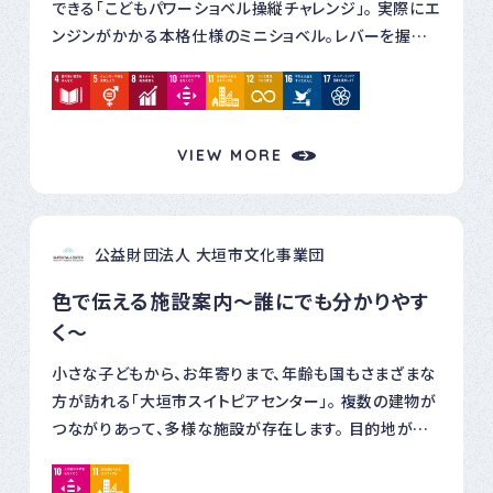
できる「こどもパワーショベル操縦チャレンジ」。 実際にエ
ンジンがかかる本格仕様のミニショベル。レバーを握れ
ば、アームが動き、まるで工事現場を再現しているよう！
見た目だけではなく、操作音や動作まで、本物そっくりな
ミニ重機に、子どもたちは大興奮。 真剣な表情で、レバー
をにぎっていました。スタッフの声かけやサポートを受け
VIEW MORE
ながら、操縦にチャレンジする様子に、たくさんの笑顔が
あふれました。 重機体験だけではなく、「解体工事ってど
んなことをしているの？」をテーマに、映像を使ったミニ
公益財団法人 大垣市文化事業団
座学コーナーも実施。 実施の現場を撮影した解体工事
のダイジェスト映像。建物がどうやって壊されていくのか、
色で伝える施設案内〜誰にでも分かりやす
どんな機械を使うのか、子どもたちに解体工事業を理解
く〜
していただくきっかけづくりをしました。 私たちが日々行
っている解体工事は、「壊す」ことで終わりではなく、次の
小さな子どもから、お年寄りまで、年齢も国もさまざまな
未来をつくる第一歩です。 こうした座学を通じて、建設や
方が訪れる「大垣市スイトピアセンター」。 複数の建物が
解体の仕事が持つ社会的な役割を、少しでも感じてもら
つながりあって、多様な施設が存在します。 目的地が視
えたなら嬉しく思います。 また、熱中症対策として、大型
覚的に分かりやすいよう、色と形に注目しました。 色の案
テントの設置や冷風機の設置など、安心して楽しめる環
内で目的地へとご案内します。 各所のご案内は、統一さ