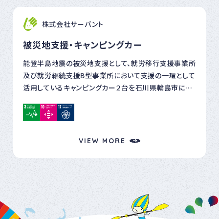
の目標達成に寄与しています。 放課後等デイサービス サ
株式会社サーバント
ーバントホース 〒509-0201 岐阜県可児市川合2749-
56 TEL：0574-66-1210 天空の牧場 スクーデリアステ
被災地支援・キャンピングカー
ラ 〒505-0422 岐阜県加茂郡八百津町久田見166
TEL：0574-50-1485
能登半島地震の被災地支援として、就労移行支援事業所
及び就労継続支援B型事業所において支援の一環として
活用しているキャンピングカー２台を石川県輪島市に派
遣しました（約3ヵ月）。一般社団法人日本ＲＶ協会の呼び
かけで全国から数十台のキャンピングカーが集まり、被
災地の復興の中心となる自治体職員と全国各地からの
応援職員の宿泊場所として活用されています。この様子
VIEW MORE
はNHKでも放送されました。 東日本大震災においても、
キャンピングカーはボランティアの方々の宿泊や休憩場
所、災害対策本部の会議スペース、被災者の一時宿泊施
設など、様々な場面で活躍しています。 サーバントでは
「困っている方々の助けになりたい」を大切な理念の一つ
として掲げており、今回のキャンピングカー派遣を決定し