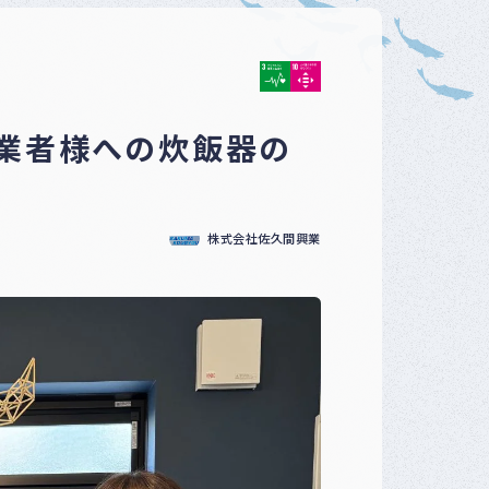
ベ
ン
ト
・
募
集
事業者様への炊飯器の
案
内
な
ど
株式会社佐久間興業