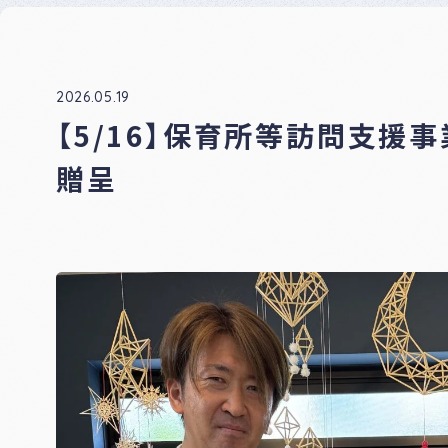
ナー
登録
制度
につ
いて
2026.05.19
【5/16】保育所等訪問支援
贈呈