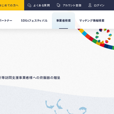
はじめての方へ
よくある質問
アカウント登録
ログイン
パートナー
SDGsフェスティバル
事業者検索
マッチング情報検索
流
事
業
」
者
Ｇ
の
取
り
ワ
組
み
紹
保育所等訪問支援事業者様への炊飯器の贈呈
介
事
Ｇ
業
者
の
イ