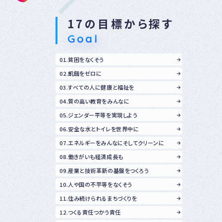
17の目標から探す
Goal
01.貧困をなくそう
02.飢餓をゼロに
03.すべての人に健康と福祉を
04.質の高い教育をみんなに
05.ジェンダー平等を実現しよう
06.安全な水とトイレを世界中に
07.エネルギーをみんなにそしてクリーンに
08.働きがいも経済成長も
09.産業と技術革新の基盤をつくろう
10.人や国の不平等をなくそう
11.住み続けられるまちづくりを
12.つくる責任つかう責任