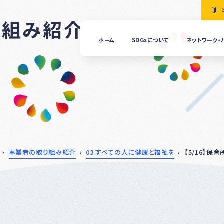
り組み紹介
ホーム
SDGsについて
ネットワーク・
「清
の国
ぎふ
ＳＤ
ｓ推
進ネ
ット
ーク
につ
事業者の取り組み紹介
03.すべての人に健康と福祉を
【5/16】
いて
ぎふ
ＳＤ
ｓ推
進パ
ート