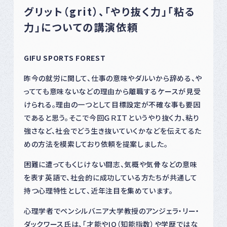
グリット（grit）、「やり抜く力」「粘る
力」についての講演依頼
GIFU SPORTS FOREST
昨今の就労に関して、仕事の意味やダルいから辞める、や
ってても意味ないなどの理由から離職するケースが見受
けられる。理由の一つとして目標設定が不確な事も要因
であると思う。そこで今回ＧＲＩＴというやり抜く力、粘り
強さなど、社会でどう生き抜いていくかなどを伝えてるた
めの方法を模索しており依頼を提案しました。
困難に遭ってもくじけない闘志、気概や気骨などの意味
を表す英語で、社会的に成功している方たちが共通して
持つ心理特性として、近年注目を集めています。
心理学者でペンシルバニア大学教授のアンジェラ・リー・
ダックワース氏は、「才能やIQ（知能指数）や学歴ではな