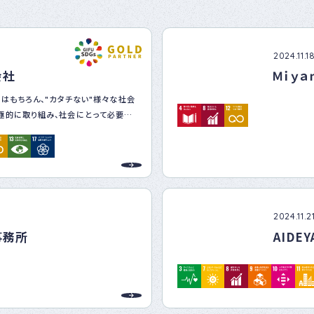
ナー
登録
制度
につ
2024.11.1
いて
会社
Ｍｉｙ
りはもちろん、"カタチない"様々な社会
極的に取り組み、社会にとって必要と
ます。
職場環境づくりを基盤に、誰でも安心し
りの整備、環境面への配慮、周辺地域
行っています。
2024.11.2
事務所
AIDE