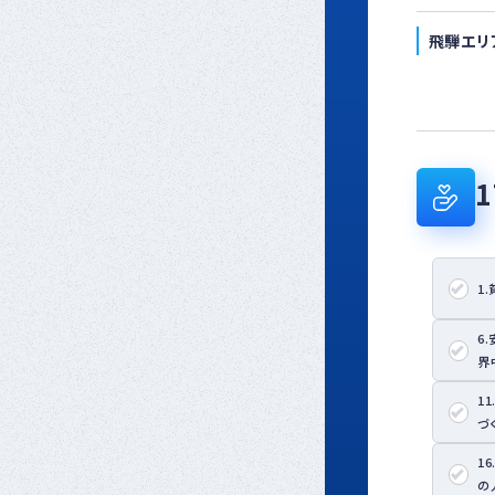
飛騨エリ
1
6
界
1
づ
1
の