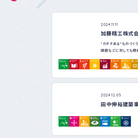
2024.11.11
加藤精工株式
"カタチある"ものづく
課題などに対しても積
される会社を目指してい
従業員の健康・安全な
て働き続ける職場づく
や学生との交流などを
2024.12.05
田中伸裕建築