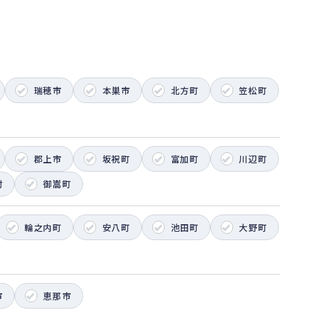
瑞穂市
本巣市
北方町
笠松町
郡上市
坂祝町
富加町
川辺町
村
御嵩町
輪之内町
安八町
池田町
大野町
市
恵那市