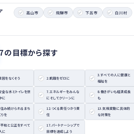
ア
高山市
飛騨市
下呂市
白川村
17の目標から探す
3.すべての人に健康と
.貧困をなくそう
2.飢餓をゼロに
福祉を
.安全な水とトイレを世
7.エネルギーをみんな
8.働きがいも経済成長
中に
にそしてクリーンに
も
1.住み続けられるまち
12.つくる責任つかう責
13.気候変動に具体的
くりを
任
な対策を
6.平和と公正をすべて
17.パートナーシップで
人に
目標を達成しよう