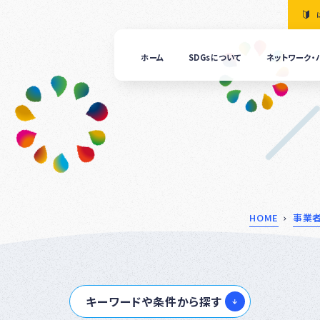
ホーム
SDGsについて
ネットワーク・
「清
の国
ぎふ
ＳＤ
ｓ推
進ネ
ット
ーク
につ
HOME
事業
いて
ぎふ
ＳＤ
ｓ推
キーワードや条件から探す
進パ
ート