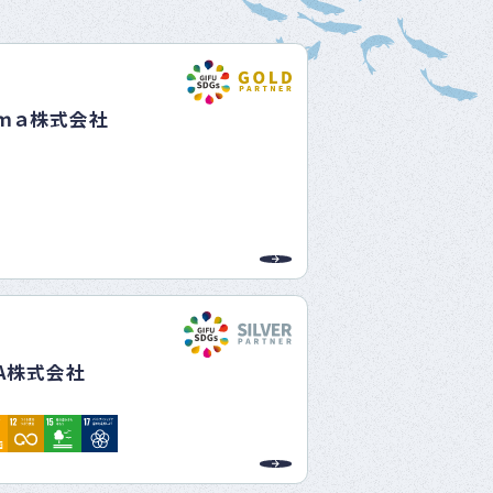
ベ
ン
ト
・
8
募
ａｍａ株式会社
集
案
内
な
ど
1
YA株式会社