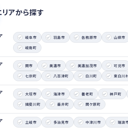
エリアから探す
ア
岐阜市
羽島市
各務原市
山県市
岐南町
ア
関市
美濃市
美濃加茂市
可児市
七宗町
八百津町
白川町
東白川
ア
大垣市
海津市
養老町
神戸町
揖斐川町
垂井町
関ケ原町
ア
土岐市
多治見市
中津川市
瑞浪