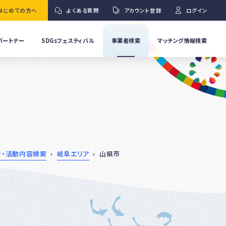
はじめての方へ
よくある質問
アカウント登録
ログイン
パートナー
SDGsフェスティバル
事業者検索
マッチング情報検索
流
事
業
」
者
Ｇ
の
取
り
ワ
組
み
紹
者・活動内容検索
岐阜エリア
山県市
介
事
Ｇ
業
者
の
イ